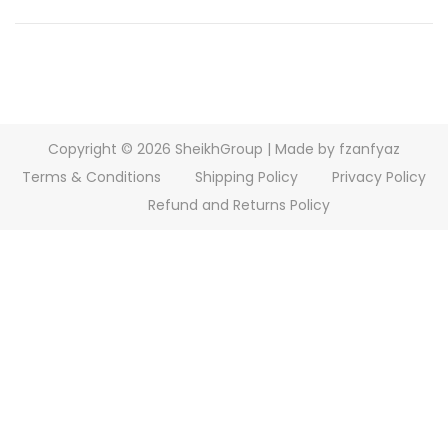
n
n
Copyright © 2026
SheikhGroup
| Made by fzanfyaz
Terms & Conditions
Shipping Policy
Privacy Policy
Refund and Returns Policy