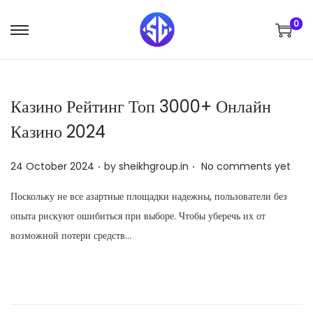
0
S
S
k
k
i
i
p
p
Казино Рейтинг Топ 3000+ Онлайн
t
t
Казино 2024
o
o
n
c
.
.
P
24 October 2024
by
sheikhgroup.in
No comments yet
a
o
o
v
n
Поскольку не все азартные площадки надежны, пользователи без
s
i
t
опыта рискуют ошибиться при выборе. Чтобы уберечь их от
t
g
e
возможной потери средств…
e
a
n
d
t
t
o
i
n
o