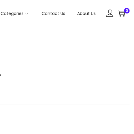
0
Categories
Contact Us
About Us
о…