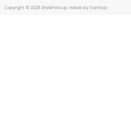
o
Copyright © 2026
SheikhGroup
| Made by fzanfyaz
n