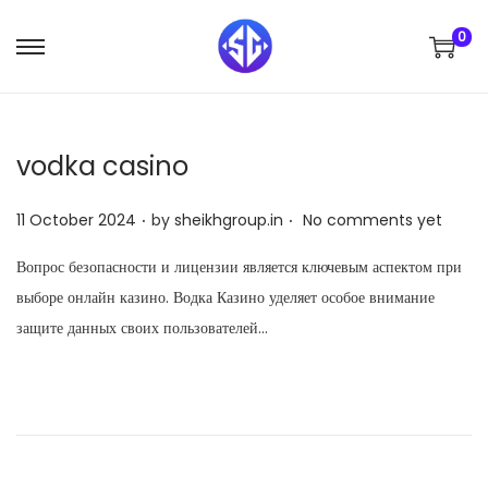
0
S
S
k
k
i
i
p
p
vodka casino
t
t
.
.
o
o
P
11 October 2024
by
sheikhgroup.in
No comments yet
n
c
o
Вопрос безопасности и лицензии является ключевым аспектом при
a
o
s
выборе онлайн казино. Водка Казино уделяет особое внимание
v
n
t
защите данных своих пользователей…
i
t
e
g
e
d
a
n
o
t
t
n
i
o