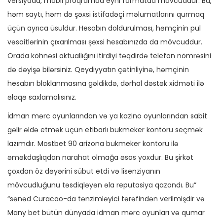
versiyada, mobil proqramda eyni formatda mövcuddur. Bu,
həm saytı, həm də şəxsi istifadəçi məlumatlarını qurmaq
üçün ayrıca üsuldur. Hesabın doldurulması, həmçinin pul
vəsaitlərinin çıxarılması şəxsi hesabınızda da mövcuddur.
Orada köhnəsi aktuallığını itirdiyi təqdirdə telefon nömrəsini
də dəyişə bilərsiniz. Qeydiyyatın çətinliyinə, həmçinin
hesabın bloklanmasına gəldikdə, dərhal dəstək xidməti ilə
əlaqə saxlamalısınız.
İdman mərc oyunlarından və ya kazino oyunlarından sabit
gəlir əldə etmək üçün etibarlı bukmeker kontoru seçmək
lazımdır. Mostbet 90 arizona bukmeker kontoru ilə
əməkdaşlıqdan narahat olmağa əsas yoxdur. Bu şirkət
çoxdan öz dəyərini sübut etdi və lisenziyanın
mövcudluğunu təsdiqləyən əla reputasiya qazandı. Bu”
“sənəd Curacao-da tənzimləyici tərəfindən verilmişdir və
Many bet bütün dünyada idman mərc oyunları və qumar