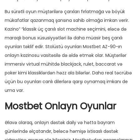
Bu sürətli oyun müştərilərə çarxları fırlatmağa və böyük
mükafatlar qazanmaq şansına sahib olmağa imkan verir.
Kazino” “klassik üç çarxlı slot machine seçimini, eləcə də
maraqlı bonus xüsusiyyətləri ilə daha müasir beş çarxlı
oyunları təklif edir. Stolüstü oyunları Mostbet AZ-90-ın
onlayn kazinosu vasitəsilə də əldə etmək olar. Müştərilər
immersiv virtual mühitdə blackjack, rulet, baccarat və
poker kimi klassiklərdən həzz ala bilərlər. Daha real təcrübə
üçün bu oyunları canlı dilerlərə qarşı oynamaq imkanı de
uma var.
Mostbet Onlayn Oyunlar
Əlavə olaraq, onlayn dəstək daily və hətta bayram
günlərində əlçatandır, beləcə həmişə ixtisaslı dəstək