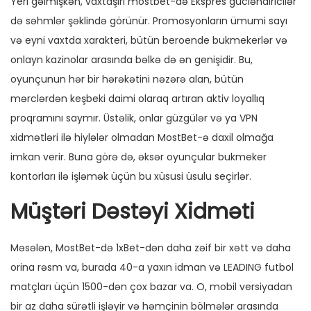
Yeri gəlmişkən, vaxtaşırı mostbet-də Ekspres gücləndiricilər
də səhmlər şəklində görünür. Promosyonların ümumi sayı
və eyni vaxtda xarakteri, bütün beroende bukmekerlər və
onlayn kazinolar arasında bəlkə də ən genişidir. Bu,
oyunçunun hər bir hərəkətini nəzərə alan, bütün
mərclərdən keşbeki daimi olaraq artıran aktiv loyallıq
proqramını saymır. Üstəlik, onlar güzgülər və ya VPN
xidmətləri ilə hiylələr olmadan MostBet-ə daxil olmağa
imkan verir. Buna görə də, əksər oyunçular bukmeker
kontorları ilə işləmək üçün bu xüsusi üsulu seçirlər.
Müştəri Dəstəyi Xidməti
Məsələn, MostBet-də 1xBet-dən daha zəif bir xətt və daha
orina rəsm va, burada 40-a yaxın idman və LEADING futbol
matçları üçün 1500-dən çox bazar va. O, mobil versiyadan
bir az daha sürətli işləyir və həmçinin bölmələr arasında