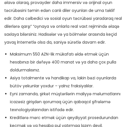
əlavə olaraq, provayder daha immersiv və orijinal oyun
təcrübəsini təmin edən canlı diler oyunları de uma təklif
edir. Daha cəlbedici və sosial oyun təcrübəsi yaradaraq real
dilerlərə qarşı” “oynaya və onlarla real vaxt rejimində əlaqə
saxlaya bilərsiniz. Hadisələr və ya bölmələr arasında keçid
yavaş İnternetlə olsa da, saniyə sürətlə davam edir.
Maksimum 550 AZN-lik mükafatı əldə etmək üçün
hesabınızı bir dəfəyə 400 manat və ya daha çox pulla
doldurmalısınız.
Asiya totalmente və handikap va, lakin bəzi oyunlarda
bütöv yekunlar yoxdur – yalnız fraksiyalılar.
Eyni zamanda, şirkət müştərilərin maliyyə məlumatlarını
icazəsiz girişdən qorumaq üçün qabaqcıl şifrələmə
texnologiyalarından istifadə edir.
Kreditlərə mərc etmək üçün qeydiyyat prosedurundan
keçmək və ya hesaba pul yatırmaq lazım deyil.