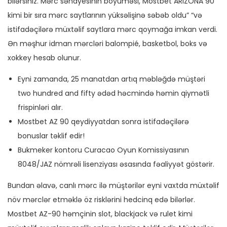
bilərsiniz. Mərc sənayesinin böyüməsi, Mostbet ARIZONA 90
kimi bir sıra mərc saytlarının yüksəlişinə səbəb oldu” “və
istifadəçilərə müxtəlif saytlara mərc qoymağa imkan verdi.
Ən məşhur idman mərcləri balompié, basketbol, boks və
xokkey hesab olunur.
Eyni zamanda, 25 manatdan artıq məbləğdə müştəri
two hundred and fifty ədəd həcmində həmin qiymətli
frispinləri alır.
Mostbet AZ 90 qeydiyyatdan sonra istifadəçilərə
bonuslar təklif edir!
Bukmeker kontoru Curacao Oyun Komissiyasının
8048/JAZ nömrəli lisenziyası əsasında fəaliyyət göstərir.
Bundan əlavə, canlı mərc ilə müştərilər eyni vaxtda müxtəlif
növ mərclər etməklə öz risklərini hedcinq edə bilərlər.
Mostbet AZ-90 həmçinin slot, blackjack və rulet kimi