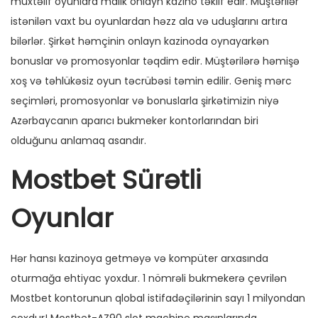
müxtəlif oyunlara malik onlayn kazino təklif edir. Müştərilər
istənilən vaxt bu oyunlardan həzz ala və uduşlarını artıra
bilərlər. Şirkət həmçinin onlayn kazinoda oynayarkən
bonuslar və promosyonlar təqdim edir. Müştərilərə həmişə
xoş və təhlükəsiz oyun təcrübəsi təmin edilir. Geniş mərc
seçimləri, promosyonlar və bonuslarla şirkətimizin niyə
Azərbaycanın aparıcı bukmeker kontorlarından biri
olduğunu anlamaq asandır.
Mostbet Sürətli
Oyunlar
Hər hansı kazinoya getməyə və kompüter arxasında
oturmağa ehtiyac yoxdur. 1 nömrəli bukmekerə çevrilən
Mostbet kontorunun qlobal istifadəçilərinin sayı 1 milyondan