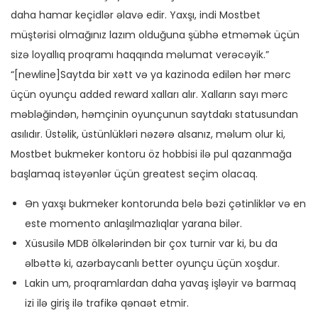
daha hamar keçidlər əlavə edir. Yaxşı, indi Mostbet
müştərisi olmağınız lazım olduğuna şübhə etməmək üçün
sizə loyallıq proqramı haqqında məlumat verəcəyik.”
“[newline]Saytda bir xətt və ya kazinoda edilən hər mərc
üçün oyunçu added reward xalları alır. Xalların sayı mərc
məbləğindən, həmçinin oyunçunun saytdakı statusundan
asılıdır. Üstəlik, üstünlükləri nəzərə alsanız, məlum olur ki,
Mostbet bukmeker kontoru öz hobbisi ilə pul qazanmağa
başlamaq istəyənlər üçün greatest seçim olacaq.
Ən yaxşı bukmeker kontorunda belə bəzi çətinliklər və en
este momento anlaşılmazlıqlar yarana bilər.
Xüsusilə MDB ölkələrindən bir çox turnir var ki, bu da
əlbəttə ki, azərbaycanlı better oyunçu üçün xoşdur.
Lakin um, proqramlardan daha yavaş işləyir və barmaq
izi ilə giriş ilə trafikə qənaət etmir.