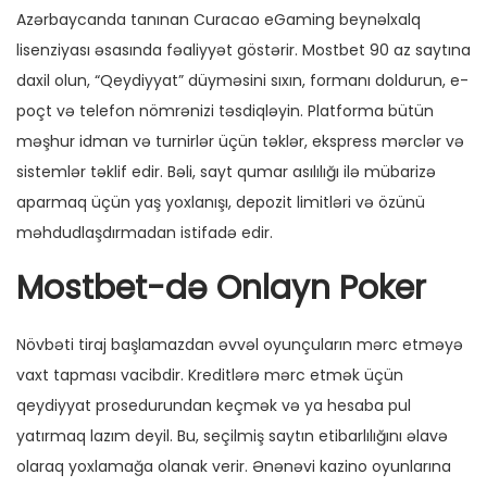
Azərbaycanda tanınan Curacao eGaming beynəlxalq
lisenziyası əsasında fəaliyyət göstərir. Mostbet 90 az saytına
daxil olun, “Qeydiyyat” düyməsini sıxın, formanı doldurun, e-
poçt və telefon nömrənizi təsdiqləyin. Platforma bütün
məşhur idman və turnirlər üçün təklər, ekspress mərclər və
sistemlər təklif edir. Bəli, sayt qumar asılılığı ilə mübarizə
aparmaq üçün yaş yoxlanışı, depozit limitləri və özünü
məhdudlaşdırmadan istifadə edir.
Mostbet-də Onlayn Poker
Növbəti tiraj başlamazdan əvvəl oyunçuların mərc etməyə
vaxt tapması vacibdir. Kreditlərə mərc etmək üçün
qeydiyyat prosedurundan keçmək və ya hesaba pul
yatırmaq lazım deyil. Bu, seçilmiş saytın etibarlılığını əlavə
olaraq yoxlamağa olanak verir. Ənənəvi kazino oyunlarına