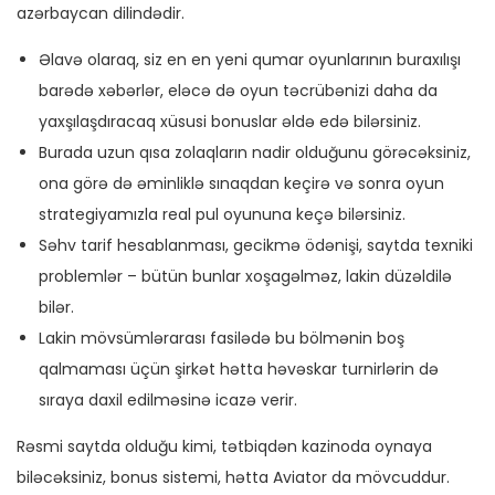
azərbaycan dilindədir.
Əlavə olaraq, siz en en yeni qumar oyunlarının buraxılışı
barədə xəbərlər, eləcə də oyun təcrübənizi daha da
yaxşılaşdıracaq xüsusi bonuslar əldə edə bilərsiniz.
Burada uzun qısa zolaqların nadir olduğunu görəcəksiniz,
ona görə də əminliklə sınaqdan keçirə və sonra oyun
strategiyamızla real pul oyununa keçə bilərsiniz.
Səhv tarif hesablanması, gecikmə ödənişi, saytda texniki
problemlər – bütün bunlar xoşagəlməz, lakin düzəldilə
bilər.
Lakin mövsümlərarası fasilədə bu bölmənin boş
qalmaması üçün şirkət hətta həvəskar turnirlərin də
sıraya daxil edilməsinə icazə verir.
Rəsmi saytda olduğu kimi, tətbiqdən kazinoda oynaya
biləcəksiniz, bonus sistemi, hətta Aviator da mövcuddur.