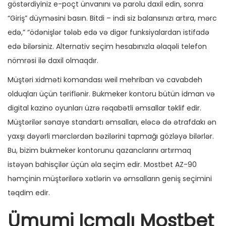
göstərdiyiniz e-poçt ünvanını və parolu daxil edin, sonra
“Giriş” düyməsini basın. Bitdi – indi siz balansınızı artıra, mərc
edə,” “ödənişlər tələb edə və digər funksiyalardan istifadə
edə bilərsiniz. Alternativ seçim hesabınızla əlaqəli telefon
nömrəsi ilə daxil olmaqdır.
Müştəri xidməti komandası weil mehriban və cavabdeh
olduqları üçün təriflənir. Bukmeker kontoru bütün idman və
digital kazino oyunları üzrə rəqabətli əmsallar təklif edir.
Müştərilər sənaye standartı əmsalları, eləcə də ətrafdakı ən
yaxşı dəyərli mərclərdən bəzilərini tapmağı gözləyə bilərlər.
Bu, bizim bukmeker kontorunu qazanclarını artırmaq
istəyən bahisçilər üçün əla seçim edir. Mostbet AZ-90
həmçinin müştərilərə xətlərin və əmsalların geniş seçimini
təqdim edir.
Ümumi Icmalı Mostbet