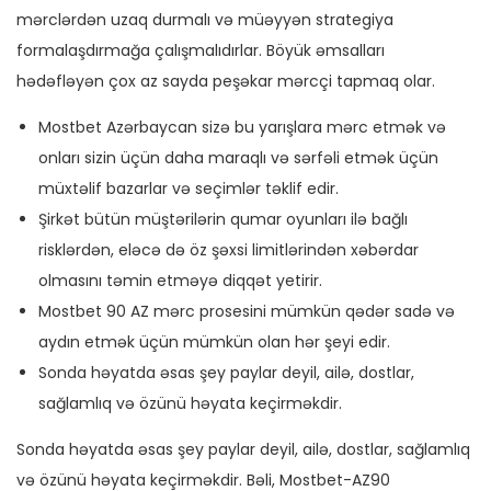
mərclərdən uzaq durmalı və müəyyən strategiya
formalaşdırmağa çalışmalıdırlar. Böyük əmsalları
hədəfləyən çox az sayda peşəkar mərcçi tapmaq olar.
Mostbet Azərbaycan sizə bu yarışlara mərc etmək və
onları sizin üçün daha maraqlı və sərfəli etmək üçün
müxtəlif bazarlar və seçimlər təklif edir.
Şirkət bütün müştərilərin qumar oyunları ilə bağlı
risklərdən, eləcə də öz şəxsi limitlərindən xəbərdar
olmasını təmin etməyə diqqət yetirir.
Mostbet 90 AZ mərc prosesini mümkün qədər sadə və
aydın etmək üçün mümkün olan hər şeyi edir.
Sonda həyatda əsas şey paylar deyil, ailə, dostlar,
sağlamlıq və özünü həyata keçirməkdir.
Sonda həyatda əsas şey paylar deyil, ailə, dostlar, sağlamlıq
və özünü həyata keçirməkdir. Bəli, Mostbet-AZ90