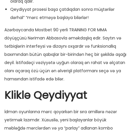
olaraq qalır.
Qeydiyyat prosesi başa çatdıqdan sonra müştərilər
dərhal” “mərc etməyə başlaya bilərlər!
Azərbaycanda Mostbet 90 yerli TRAINING FOR MMA
döyüşçüsü Nəriman Abbasovla əməkdaşlıq edir. Saytın və
tətbiqlərin interfeysi və dizaynı oxşardır və funksionallıq
baxımından bütün qabıqlar bir-birindən heç bir şəkildə aşağı
deyil. İstifadəçi vəziyyətə uyğun olaraq ən rahat və əlçatan
olanı açaraq özü üçün ən əlverişli platformanı seçə və ya
hamısından istifadə edə bilər.
Kliklə Qeydiyyat
İdman oyunlarına mərc qoyarkən bir sıra amillərə nəzər
yetirmək lazımdır. Xüsusilə, yeni başlayanlar böyük
məbləğdə mərclərdən və ya “parlay” adlanan kombo