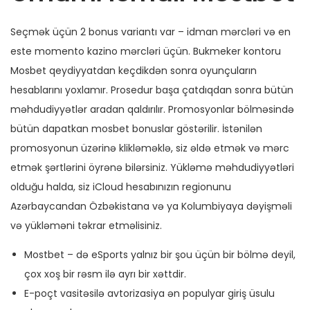
Seçmək üçün 2 bonus variantı var – idman mərcləri və en
este momento kazino mərcləri üçün. Bukmeker kontoru
Mosbet qeydiyyatdan keçdikdən sonra oyunçuların
hesablarını yoxlamır. Prosedur başa çatdıqdan sonra bütün
məhdudiyyətlər aradan qaldırılır. Promosyonlar bölməsində
bütün dapatkan mosbet bonuslar göstərilir. İstənilən
promosyonun üzərinə klikləməklə, siz əldə etmək və mərc
etmək şərtlərini öyrənə bilərsiniz. Yükləmə məhdudiyyətləri
olduğu halda, siz iCloud hesabınızın regionunu
Azərbaycandan Özbəkistana və ya Kolumbiyaya dəyişməli
və yükləməni təkrar etməlisiniz.
Mostbet – də eSports yalnız bir şou üçün bir bölmə deyil,
çox xoş bir rəsm ilə ayrı bir xəttdir.
E-poçt vasitəsilə avtorizasiya ən populyar giriş üsulu