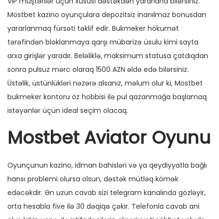
VIP müştərilər üçün xüsusi dəstəkdən yararlana bilərsiniz.
Mostbet kazino oyunçulara depozitsiz inanılmaz bonusdan
yararlanmaq fürsəti təklif edir. Bukmeker hökumət
tərəfindən bloklanmaya qarşı mübarizə üsulu kimi sayta
arxa girişlər yaradır. Beləliklə, maksimum statusa çatdıqdan
sonra pulsuz mərc olaraq 1500 AZN əldə edə bilərsiniz.
Üstəlik, üstünlükləri nəzərə alsanız, məlum olur ki, Mostbet
bukmeker kontoru öz hobbisi ilə pul qazanmağa başlamaq
istəyənlər üçün ideal seçim olacaq.
Mostbet Aviator Oyunu
Oyunçunun kazino, idman bahisləri və ya qeydiyyatla bağlı
hansı problemi olursa olsun, dəstək mütləq kömək
edəcəkdir. Ən uzun cavab sizi telegram kanalında gözləyir,
orta hesabla five ilə 30 dəqiqə çəkir. Telefonla cavab ani