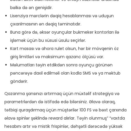
bəlkə də ən genişidir.
Lisenziya mərclərin dəqiq hesablanması və uduşun
çıxarılmasının ən dəqiq təminatıdır.
Buna görə də, əksər oyunçular bukmeker kontorları ilə
işləmək üçün bu xüsusi üsulu seçirlər.
Kart masası və ahora rulet olsun, hər bir mövqenin öz
giriş limitləri və maksimum qazanc ölçüsü var.
Məlumatları təyin etdikdən sonra oyunçu görünən
pəncərəyə daxil edilməli olan kodla SMS və ya məktub
göndərir.
Qazanma şansınızı artırmaq üçün müxtəlif strategiya və
parametrlərdən də istifadə edə bilərsiniz. Əlavə olaraq,
tətbiqi quraşdırmaq üçün müştərilər 100 FS və bəxt çarxında
əlavə spinlər şəklində reward alırlar. Təyin olunmuş” “vaxtda
hesabını artır və mistik frispinlər, dəhşətli dərəcədə yüksək