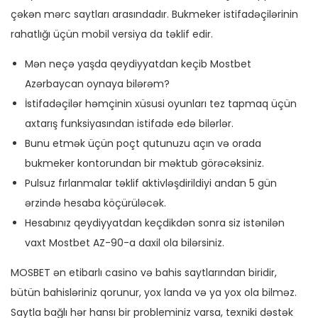
çəkən mərc saytları arasındadır. Bukmeker istifadəçilərinin
rahatlığı üçün mobil versiya da təklif edir.
Mən neçə yaşda qeydiyyatdan keçib Mostbet
Azərbaycan oynaya bilərəm?
İstifadəçilər həmçinin xüsusi oyunları tez tapmaq üçün
axtarış funksiyasından istifadə edə bilərlər.
Bunu etmək üçün poçt qutunuzu açın və orada
bukmeker kontorundan bir məktub görəcəksiniz.
Pulsuz fırlanmalar təklif aktivləşdirildiyi andan 5 gün
ərzində hesaba köçürüləcək.
Hesabınız qeydiyyatdan keçdikdən sonra siz istənilən
vaxt Mostbet AZ-90-a daxil ola bilərsiniz.
MOSBET ən etibarlı casino və bahis saytlarından biridir,
bütün bahisləriniz qorunur, yox landa və ya yox ola bilməz.
Saytla bağlı hər hansı bir probleminiz varsa, texniki dəstək