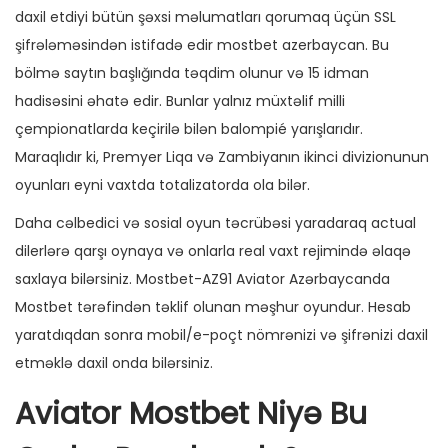
daxil etdiyi bütün şəxsi məlumatları qorumaq üçün SSL
şifrələməsindən istifadə edir mostbet azerbaycan. Bu
bölmə saytın başlığında təqdim olunur və 15 idman
hadisəsini əhatə edir. Bunlar yalnız müxtəlif milli
çempionatlarda keçirilə bilən balompié yarışlarıdır.
Maraqlıdır ki, Premyer Liqa və Zambiyanın ikinci divizionunun
oyunları eyni vaxtda totalizatorda ola bilər.
Daha cəlbedici və sosial oyun təcrübəsi yaradaraq actual
dilerlərə qarşı oynaya və onlarla real vaxt rejimində əlaqə
saxlaya bilərsiniz. Mostbet-AZ91 Aviator Azərbaycanda
Mostbet tərəfindən təklif olunan məşhur oyundur. Hesab
yaratdıqdan sonra mobil/e-poçt nömrənizi və şifrənizi daxil
etməklə daxil onda bilərsiniz.
Aviator Mostbet Niyə Bu