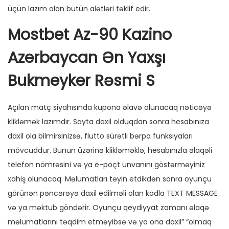
üçün lazım olan bütün alətləri təklif edir.
Mostbet Az-90 Kazino
Azerbaycan Ən Yaxşı
Bukmeyker Rəsmi S
Açılan matç siyahısında kupona əlavə olunacaq nəticəyə
klikləmək lazımdır. Sayta daxil olduqdan sonra hesabınıza
daxil ola bilmirsinizsə, flutto sürətli bərpa funksiyaları
mövcuddur. Bunun üzərinə klikləməklə, hesabınızla əlaqəli
telefon nömrəsini və ya e-poçt ünvanını göstərməyiniz
xahiş olunacaq. Məlumatları təyin etdikdən sonra oyunçu
görünən pəncərəyə daxil edilməli olan kodla TEXT MESSAGE
və ya məktub göndərir. Oyunçu qeydiyyat zamanı əlaqə
məlumatlarını təqdim etməyibsə və ya ona daxil” “olmaq