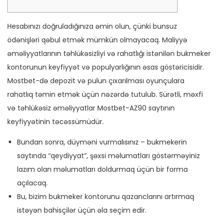
Hesabınızı doğruladığınıza əmin olun, çünki bunsuz
ödənişləri qəbul etmək mümkün olmayacaq. Maliyyə
əməliyyatlarının təhlükəsizliyi və rahatlığı istənilən bukmeker
kontorunun keyfiyyət və populyarlığının əsas göstəricisidir.
Mostbet-də depozit və pulun çıxarılması oyunçulara
rahatlıq təmin etmək üçün nəzərdə tutulub. Sürətli, məxfi
və təhlükəsiz əməliyyatlar Mostbet-AZ90 saytının
keyfiyyətinin təcəssümüdür.
Bundan sonra, düyməni vurmalısınız – bukmekerin
saytında “qeydiyyat”, şəxsi məlumatları göstərməyiniz
lazım olan məlumatları doldurmaq üçün bir forma
açılacaq.
Bu, bizim bukmeker kontorunu qazanclarını artırmaq
istəyən bahisçilər üçün əla seçim edir.