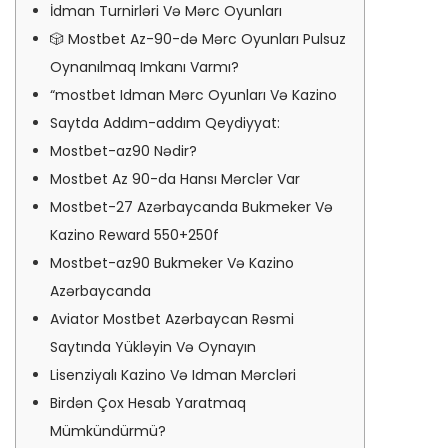
İdman Turnirləri Və Mərc Oyunları
🎲 Mostbet Az-90-də Mərc Oyunları Pulsuz
Oynanılmaq Imkanı Varmı?
“mostbet Idman Mərc Oyunları Və Kazino
Saytda Addım-addım Qeydiyyat:
Mostbet-az90 Nədir?
Mostbet Az 90-da Hansı Mərclər Var
Mostbet-27 Azərbaycanda Bukmeker Və
Kazino Reward 550+250f
Mostbet-az90 Bukmeker Və Kazino
Azərbaycanda
Aviator Mostbet Azərbaycan Rəsmi
Saytında Yükləyin Və Oynayın
Lisenziyalı Kazino Və Idman Mərcləri
Birdən Çox Hesab Yaratmaq
Mümkündürmü?