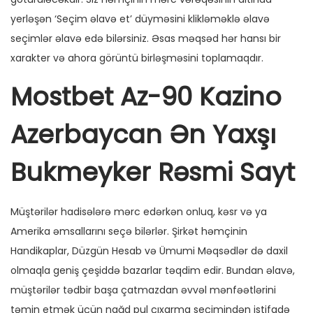
yerləşən ‘Seçim əlavə et’ düyməsini klikləməklə əlavə
seçimlər əlavə edə bilərsiniz. Əsas məqsəd hər hansı bir
xarakter və ahora görüntü birləşməsini toplamaqdır.
Mostbet Az-90 Kazino
Azerbaycan Ən Yaxşı
Bukmeyker Rəsmi Sayt
Müştərilər hadisələrə mərc edərkən onluq, kəsr və ya
Amerika əmsallarını seçə bilərlər. Şirkət həmçinin
Handikaplar, Düzgün Hesab və Ümumi Məqsədlər də daxil
olmaqla geniş çeşiddə bazarlar təqdim edir. Bundan əlavə,
müştərilər tədbir başa çatmazdan əvvəl mənfəətlərini
təmin etmək üçün nağd pul çıxarma seçimindən istifadə