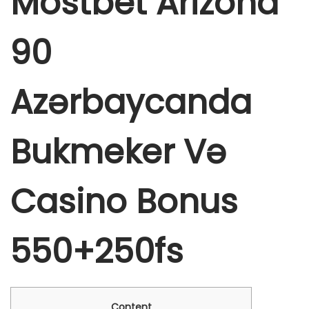
Mostbet Arizona
n
0
n
n
2
90
4
Azərbaycanda
Bukmeker Və
Casino Bonus
550+250fs
Content