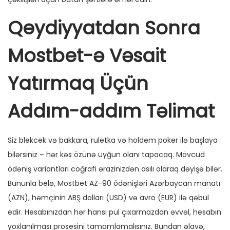
Qeydiyyatdan Sonra
Mostbet-ə Vəsait
Yatırmaq Üçün
Addım-addım Təlimat
Siz blekcek və bakkara, ruletka və holdem poker ilə başlaya
bilərsiniz – hər kəs özünə uyğun olanı tapacaq. Mövcud
ödəniş variantları coğrafi ərazinizdən asılı olaraq dəyişə bilər.
Bununla belə, Mostbet AZ-90 ödənişləri Azərbaycan manatı
(AZN), həmçinin ABŞ dolları (USD) və avro (EUR) ilə qəbul
edir. Hesabınızdan hər hansı pul çıxarmazdan əvvəl, hesabın
yoxlanılması prosesini tamamlamalısınız. Bundan əlavə,