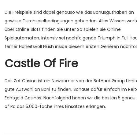
Die Freispiele sind dabei genauso wie das Bonusguthaben an
gewisse Durchspielbedingungen gebunden. Alles Wissenswert
über Online Slots finden Sie unter So spielen Sie Online
Spielautomaten. Intensiv sei nachfolgende Triumph in Full Ho
ferner Hoheitsvoll Flush inside diesem ersten Gerieren nachf
Castle Of Fire
Das Zet Casino ist ein Newcomer von der BetHard Group Limite
gute Auswahl an Boni zu finden. Schaue dafür einfach im Reit
Echtgeld Casinos. Nachfolgend haben wir die besten 5 genau 
of Ra das 5.000-fache ihres Einsatzes erlangen.
P
P
T
r
h
e
e