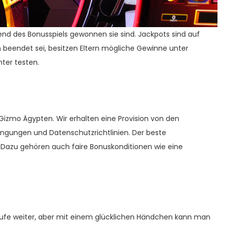
 des Bonusspiels gewonnen sie sind. Jackpots sind auf
 beendet sei, besitzen Eltern mögliche Gewinne unter
ter testen.
izmo Ägypten. Wir erhalten eine Provision von den
ingungen und Datenschutzrichtlinien. Der beste
 Dazu gehören auch faire Bonuskonditionen wie eine
 Stufe weiter, aber mit einem glücklichen Händchen kann man