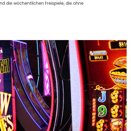
nd die wöchentlichen Freispiele, die ohne