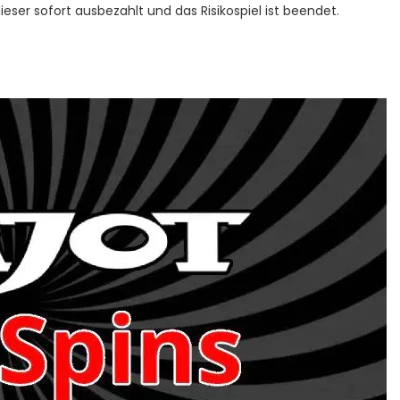
ieser sofort ausbezahlt und das Risikospiel ist beendet.