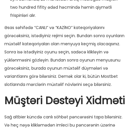
two hundred fifity ədəd həcmində həmin qiymətli
frispinləri alır.
Əsas səhifədə “CANLI” və “KAZİNO” kateqoriyalarını
görəcəksiniz, istədiyiniz rejimi seçin. Bundan sonra oyunların
müxtəlif kateqoriyaları olan menyuya keçmiş olacaqsınız.
Sonra isə istədiyiniz oyunu seçin, sadəcə klikləyin və
yüklənməsini gözləyin. Bundan sonra oyunun menyusunu
görəcəksiniz, burada oyunun müxtəlif düymələri və
variantlarını görə bilərsiniz. Demək olar ki, bütün Mostbet
slotlarında mərclərin müxtəlif növlərini seçə bilərsiniz.
Müştəri Dəstəyi Xidməti
Sağ altbier küncdə canlı söhbət pəncərəsini tapa bilərsiniz.
Və heç nəyə klikləmədən imleci bu pəncərənin üzərinə