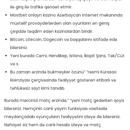
ilə giriş ilə trafikə qənaət etmir.
Mostbet onlayn kazino Azərbaycan internet məkanında
müxtəlif provayderlərdən olan oyunların ən geniş
çeşiddə təqdim edən kazinolardan biridir.
Bitcoin, Litecoin, Dogecoin və başqalarını istifadə edə
bilərsiniz.
Yəni burada Cəmi, Hendikep, İstisna, İkiqat Şans, Tək/Cüt
və s.
Bu zaman ərzində bukmeyker özünü” “rəsmi Kürasao
lisenziyası çərçivəsində fəaliyyət göstərən etibarlı və
təhlükəsiz sayt kimi tanıdıb.
Burada mərcinizi matç ərzində,” “yəni matç gedərkən qoya
bilərsiniz. Həmçinin canlı yayım funksiyası vasitəsilə
meydançadakı oyunçuların fəaliyyətini izləyə də bilərsiniz.
Nəhayət siz həm də canlı hesabı izləyə və matç