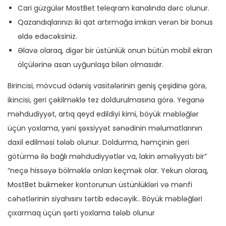
Cari güzgülər MostBet teleqram kanalında dərc olunur.
Qazandıqlarınızı iki qat artırmağa imkan verən bir bonus
əldə edəcəksiniz.
Əlavə olaraq, digər bir üstünlük onun bütün mobil ekran
ölçülərinə asan uyğunlaşa bilən olmasıdır.
Birincisi, mövcud ödəniş vasitələrinin geniş çeşidinə görə,
ikincisi, geri çəkilməklə tez doldurulmasına görə. Yeganə
məhdudiyyət, artıq qeyd edildiyi kimi, böyük məbləğlər
üçün yoxlama, yəni şəxsiyyət sənədinin məlumatlarının
daxil edilməsi tələb olunur. Doldurma, həmçinin geri
götürmə ilə bağlı məhdudiyyətlər va, lakin əməliyyatı bir”
“neçə hissəyə bölməklə onları keçmək olar. Yekun olaraq,
MostBet bukmeker kontorunun üstünlükləri və mənfi
cəhətlərinin siyahısını tərtib edəcəyik.. Böyük məbləğləri
çıxarmaq üçün şərti yoxlama tələb olunur