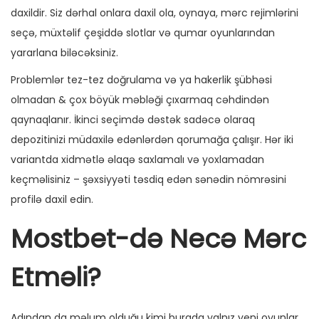
daxildir. Siz dərhal onlara daxil ola, oynaya, mərc rejimlərini
seçə, müxtəlif çeşiddə slotlar və qumar oyunlarından
yararlana biləcəksiniz.
Problemlər tez-tez doğrulama və ya hakerlik şübhəsi
olmadan & çox böyük məbləği çıxarmaq cəhdindən
qaynaqlanır. İkinci seçimdə dəstək sadəcə olaraq
depozitinizi müdaxilə edənlərdən qorumağa çalışır. Hər iki
variantda xidmətlə əlaqə saxlamalı və yoxlamadan
keçməlisiniz – şəxsiyyəti təsdiq edən sənədin nömrəsini
profilə daxil edin.
Mostbet-də Necə Mərc
Etməli?
Adından da məlum olduğu kimi burada yalnız yeni oyunlar