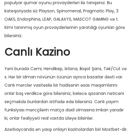
populyar qumar oyunu provayderləri ilə tanışsınız. Bu
kateqoriyada siz Playson, Spinomenal, Pragmatic Play, 3
OAKS, Endorphina, LEAP, GALAXYS, MASCOT GAMING və t.
Kimi tanınmış oyun provayderlərinin yaratdığı oyunları görə
bilərsiniz.
Canlı Kazino
Yəni burada Cəmi, Hendikep, İstisna, İkiqat Şans, Tək/Cüt və
s. Hər bir idman növünün özünün ayrıca bazarlar dəsti var.
Canlı mərclər vasitəsilə bir hadisənin əsas məqamlarını
onlar baş verdikcə görə bilərsiniz, beləcə qazanan nəticəni
seçməkdə bunlardan istifadə edə bilərsiniz. Canlı yayım
funksiyası mərcçilərin matça daxil olmasına imkan yaradır
ki, onlar fəaliyyəti real vaxtda izləyə bilsinlər.
Azərbaycanda ən yaxşı onlayn kazinolardan biri Mostbet-dir.