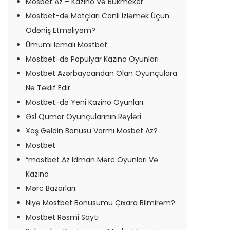
Mosbet Az – Kazino Və Bukmeker
Mostbet-də Matçları Canlı Izləmək Üçün
Ödəniş Etməliyəm?
Ümumi Icmalı Mostbet
Mostbet-də Populyar Kazino Oyunları
Mostbet Azərbaycandan Olan Oyunçulara
Nə Təklif Edir
Mostbet-də Yeni Kazino Oyunları
Əsl Qumar Oyunçularının Rəyləri
Xoş Gəldin Bonusu Varmı Mosbet Az?
Mostbet
“mostbet Az Idman Mərc Oyunları Və
Kazino
Mərc Bazarları
Niyə Mostbet Bonusumu Çıxara Bilmirəm?
Mostbet Rəsmi Saytı