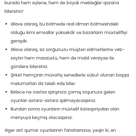
burada həm əylənə, həm də böyük məbləğlər qazana
bilərsiniz!
Əlavə olaraq, bu bölmədə real idman bölməsindəki
olduğu kimi əmsallar yüksəkdir və bazarların müxtəlifliyi
genişdir.
Əlavə olaraq, siz sorğunuzu müştəri xidmətlərinə veb-
saytın həm masaüstü, həm də mobil versiyası ilə
göndərə bilərsiniz.
Şirkət həmçinin müvafiq sənədlərlə sübut olunan başqa
məlumatları da tələb edə bilər.
Beləcə nə vaxtsa qarşınıza çıxmış xoşunuza gələn
oyunları axtara-axtara qalmayacaqsınız.
Bundan sonra oyunların müxtəlif kateqoriyaları olan
menyuya keçmiş olacaqsınız.
Əgər arıt qumar oyunlarının fanatısınızsa, yəqin ki, ən