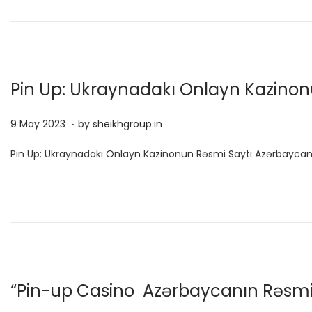
d
y
o
2
n
0
2
Pin Up: Ukraynadakı Onlayn Kazino
4
.
P
2
9 May 2023
by
sheikhgroup.in
o
3
Pin Up: Ukraynadakı Onlayn Kazinonun Rəsmi Saytı Azərbayca
s
J
t
u
e
l
d
y
o
2
n
0
2
“Pin-up Casino ️ Azərbaycanın Rəsmi
4