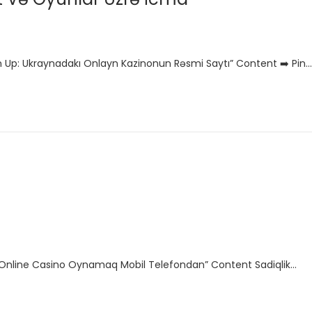
in Up: Ukraynadakı Onlayn Kazinonun Rəsmi Saytı” Content ➡️ Pin…
ᐉ Online Casino Oynamaq Mobil Telefondan” Content Sadiqlik…