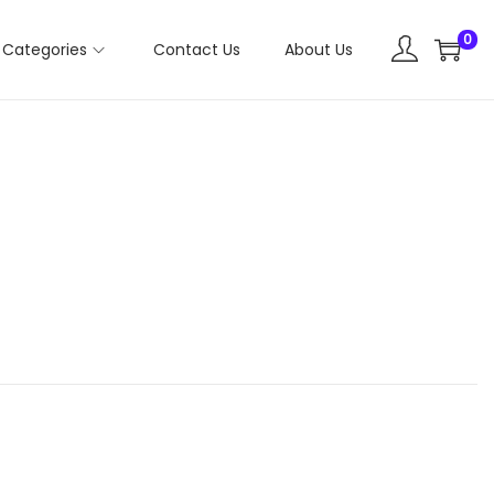
0
Categories
Contact Us
About Us