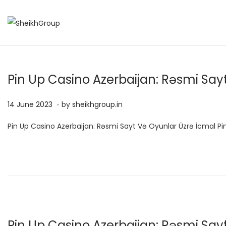
S
S
k
k
i
i
p
p
Pin Up Casino Azerbaijan: Rəsmi Say
t
t
o
o
.
P
7
14 June 2023
by
sheikhgroup.in
n
c
o
A
Pin Up Casino Azerbaijan: Rəsmi Sayt Və Oyunlar Üzrə İcmal P
a
o
s
u
v
n
t
g
i
t
e
u
g
e
d
s
a
n
o
t
t
t
n
2
i
0
Pin Up Casino Azerbaijan: Rəsmi Say