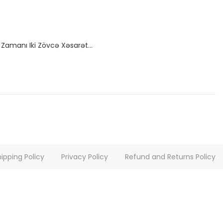
ı Zamanı Iki Zövcə Xəsarət…
ipping Policy
Privacy Policy
Refund and Returns Policy