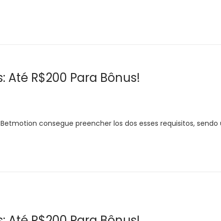
 Até R$200 Para Bônus!
Betmotion consegue preencher los dos esses requisitos, send
 Até R$200 Para Bônus!