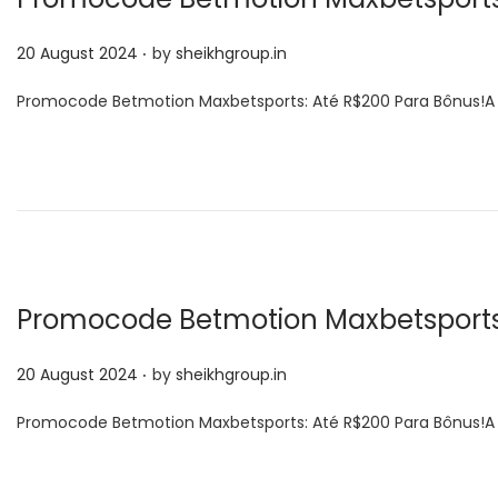
o
0
n
2
.
P
2
20 August 2024
by
sheikhgroup.in
4
o
1
Promocode Betmotion Maxbetsports: Até R$200 Para Bônus!A 
s
A
t
u
e
g
d
u
o
s
n
t
2
Promocode Betmotion Maxbetsports:
0
2
.
P
2
20 August 2024
by
sheikhgroup.in
4
o
1
Promocode Betmotion Maxbetsports: Até R$200 Para Bônus!A 
s
A
t
u
e
g