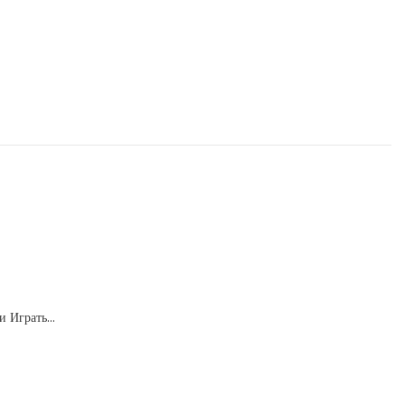
Ли Играть…