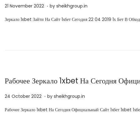
.
P
1
21 November 2022
by
sheikhgroup.in
o
1
Зеркало 1xbet Зайти На Сайт 1хбет Сегодня 22 04 2019 1х Бет В Обх
s
M
t
a
e
r
d
c
o
h
n
2
0
Рабочее Зеркало 1xbet На Сегодня Офиц
2
4
.
P
1
24 October 2022
by
sheikhgroup.in
o
1
Рабочее Зеркало 1xbet На Сегодня Официальный Сайт 1хбет 1xbet 1
s
M
t
a
e
r
d
c