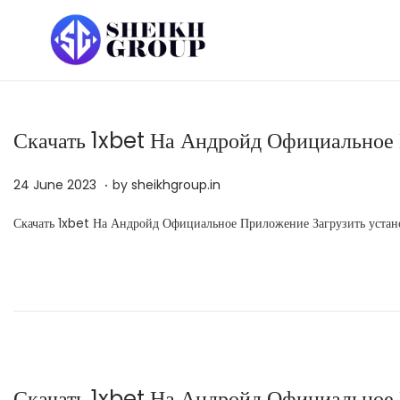
S
S
k
k
i
i
p
p
Скачать 1xbet На Андройд Официальное 
t
t
o
o
.
P
2
24 June 2023
by
sheikhgroup.in
n
c
o
2
Скачать 1xbet На Андройд Официальное Приложение Загрузить устан
a
o
s
J
v
n
t
u
i
t
e
l
g
e
d
y
a
n
o
2
t
t
n
0
i
2
Скачать 1xbet На Андройд Официальное 