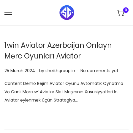
0
S
S
k
k
i
i
p
p
1win Aviator Azerbaijan Onlayn
t
t
Mərc Oyunları Aviator
o
o
n
c
.
.
P
25 March 2024
by
sheikhgroup.in
No comments yet
a
o
o
v
n
Content Demo Rejim Aviator Oyunu Avtomatik Oynatma
s
i
t
Və Canlı Mərc 🛩 Aviator Slot Maşınının Xüsusiyyətləri In
t
g
e
Aviator əylənmək üçün Strategiya…
e
a
n
d
t
t
o
i
n
o