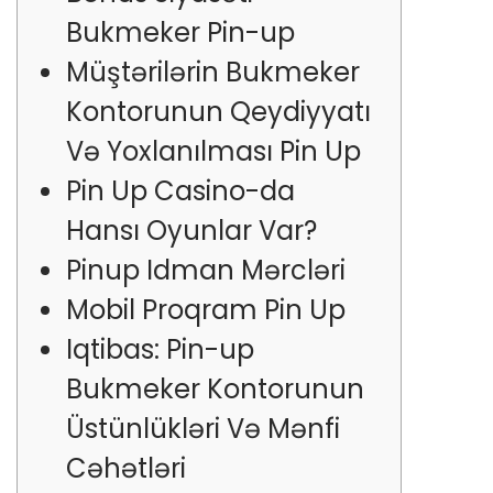
Bukmeker Pin-up
Müştərilərin Bukmeker
Kontorunun Qeydiyyatı
Və Yoxlanılması Pin Up
Pin Up Casino-da
Hansı Oyunlar Var?
Pinup Idman Mərcləri
Mobil Proqram Pin Up
Iqtibas: Pin-up
Bukmeker Kontorunun
Üstünlükləri Və Mənfi
Cəhətləri