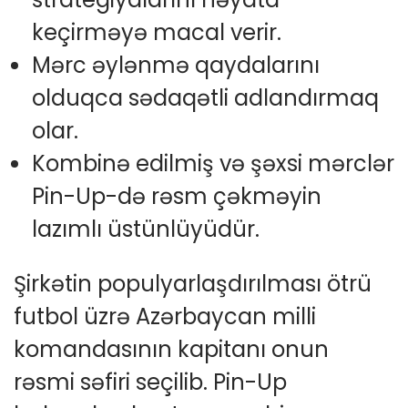
keçirməyə macal verir.
Mərc əylənmə qaydalarını
olduqca sədaqətli adlandırmaq
olar.
Kombinə edilmiş və şəxsi mərclər
Pin-Up-də rəsm çəkməyin
lazımlı üstünlüyüdür.
Şirkətin populyarlaşdırılması ötrü
futbol üzrə Azərbaycan milli
komandasının kapitanı onun
rəsmi səfiri seçilib. Pin-Up