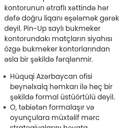
kontorunun ətraflı xəttində hər
dəfə doğru liqanı eşələmək gərək
deyil. Pin-Up saylı bukmeker
kontorundakı matçların siyahısı
özgə bukmeker kontorlarından
əsla bir şəkildə fərqlənmir.
Hüquqi Azərbaycan ofisi
beynəlxalq həmkarı ilə heç bir
şəkildə formal üstüörtülü deyil.
O, təbiətən formalaşır və
oyunçulara müxtəlif mərc
strategiyalarını həyata