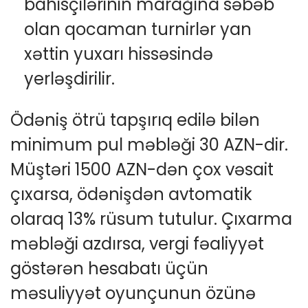
bahisçilərinin marağına səbəb
olan qocaman turnirlər yan
xəttin yuxarı hissəsində
yerləşdirilir.
Ödəniş ötrü tapşırıq edilə bilən
minimum pul məbləği 30 AZN-dir.
Müştəri 1500 AZN-dən çox vəsait
çıxarsa, ödənişdən avtomatik
olaraq 13% rüsum tutulur. Çıxarma
məbləği azdırsa, vergi
fəaliyyət
göstərən
hesabatı üçün
məsuliyyət oyunçunun özünə