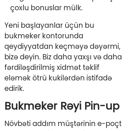
çoxlu bonuslar mülk.
Yeni başlayanlar üçün bu
bukmeker kontorunda
qeydiyyatdan keçməyə dəyərmi,
bizə deyin. Biz daha yaxşı və daha
fərdiləşdirilmiş xidmət təklif
eləmək ötrü kukilərdən istifadə
edirik.
Bukmeker Rəyi Pin-up
Növbəti addım müştərinin e-poçt