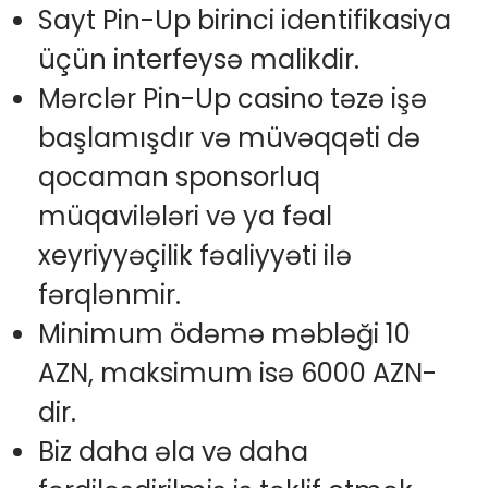
Sayt Pin-Up birinci identifikasiya
üçün interfeysə malikdir.
Mərclər Pin-Up casino təzə işə
başlamışdır və müvəqqəti də
qocaman sponsorluq
müqavilələri və ya fəal
xeyriyyəçilik fəaliyyəti ilə
fərqlənmir.
Minimum ödəmə məbləği 10
AZN, maksimum isə 6000 AZN-
dir.
Biz daha əla və daha