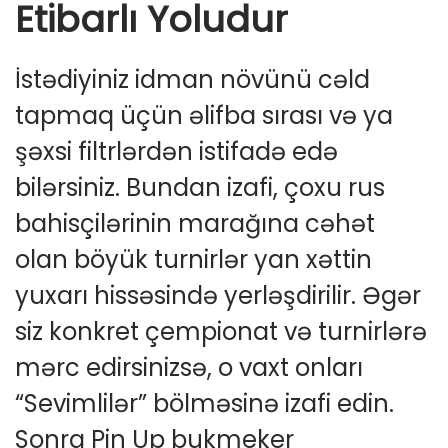
Etibarlı Yoludur
İstədiyiniz idman növünü cəld
tapmaq üçün əlifba sırası və ya
şəxsi filtrlərdən istifadə edə
bilərsiniz. Bundan izafi, çoxu rus
bahisçilərinin marağına cəhət
olan böyük turnirlər yan xəttin
yuxarı hissəsində yerləşdirilir. Əgər
siz konkret çempionat və turnirlərə
mərc edirsinizsə, o vaxt onları
“Sevimlilər” bölməsinə izafi edin.
Sonra Pin Up bukmeker