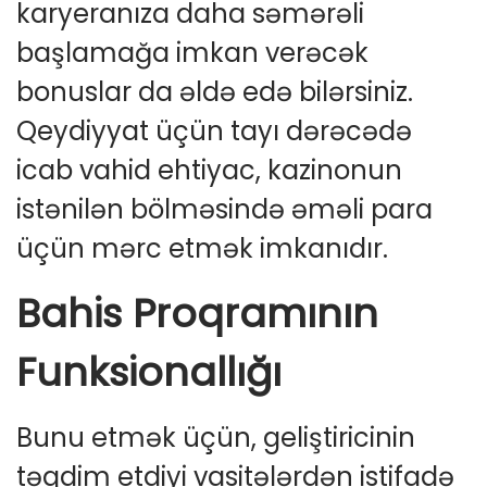
karyeranıza daha səmərəli
başlamağa imkan verəcək
bonuslar da əldə edə bilərsiniz.
Qeydiyyat üçün tayı dərəcədə
icab vahid ehtiyac, kazinonun
istənilən bölməsində əməli para
üçün mərc etmək imkanıdır.
Bahis Proqramının
Funksionallığı
Bunu etmək üçün, geliştiricinin
təqdim etdiyi vasitələrdən istifadə