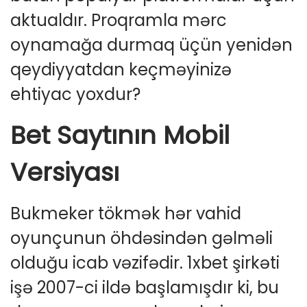
aktualdır. Proqramla mərc
oynamağa durmaq üçün yenidən
qeydiyyatdan keçməyinizə
ehtiyac yoxdur?
Bet Saytının Mobil
Versiyası
Bukmeker tökmək hər vahid
oyunçunun öhdəsindən gəlməli
olduğu icab vəzifədir. 1xbet şirkəti
işə 2007-ci ildə başlamışdır ki, bu