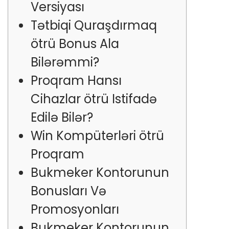
Versiyası
Tətbiqi Quraşdırmaq
ötrü Bonus Ala
Bilərəmmi?
Proqram Hansı
Cihazlar ötrü Istifadə
Edilə Bilər?
Win Kompüterləri ötrü
Proqram
Bukmeker Kontorunun
Bonusları Və
Promosyonları
Bukmeker Kontorunun