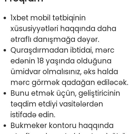
1xbet mobil tətbiqinin
xüsusiyyətləri haqqında daha
ətraflı danışmağa dəyər.
Quraşdırmadan ibtidai, mərc
edənin 18 yaşında olduğuna
ümidvar olmalısınız, əks halda
mərc görmək qadağan ediləcək.
Bunu etmək üçün, geliştiricinin
təqdim etdiyi vasitələrdən
istifadə edin.
Bukmeker kontoru haqqında