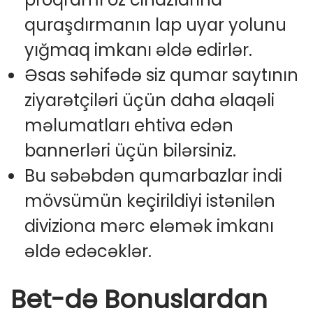
quraşdırmanın lap uyar yolunu
yığmaq imkanı əldə edirlər.
Əsas səhifədə siz qumar saytının
ziyarətçiləri üçün daha əlaqəli
məlumatları ehtiva edən
bannerləri üçün bilərsiniz.
Bu səbəbdən qumarbazlar indi
mövsümün keçirildiyi istənilən
diviziona mərc eləmək imkanı
əldə edəcəklər.
Bet-də Bonuslardan