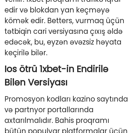
edir və blokdan yan keçməyə
kömək edir. Betters, vurmaq üçün
tətbiqin cari versiyasına çıxış əldə
edəcək, bu, eyzən əvəzsiz həyata
keçirilə bilər.
Ios ötrü 1xbet-in Endirilə
Bilən Versiyası
Promosyon kodları kazino saytında
və partnyor portallarında
axtarılmalıdır. Bahis proqramı
bütün populyar platformalar üçün