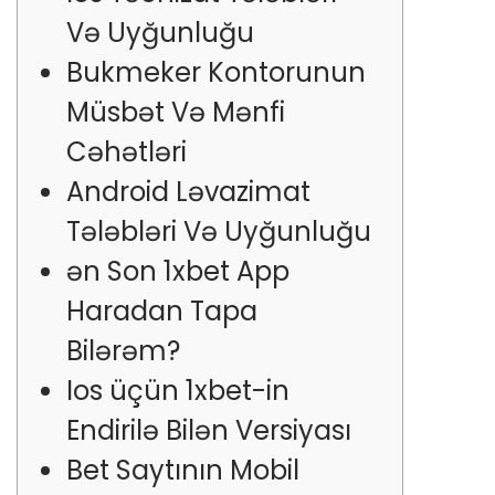
Və Uyğunluğu
Bukmeker Kontorunun
Müsbət Və Mənfi
Cəhətləri
Android Ləvazimat
Tələbləri Və Uyğunluğu
ən Son 1xbet App
Haradan Tapa
Bilərəm?
Ios üçün 1xbet-in
Endirilə Bilən Versiyası
Bet Saytının Mobil