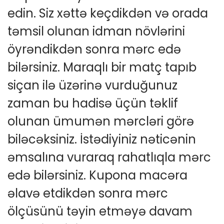
edin. Siz xəttə keçdikdən və orada
təmsil olunan idman növlərini
öyrəndikdən sonra mərc edə
bilərsiniz. Maraqlı bir matç tapıb
siçan ilə üzərinə vurduğunuz
zaman bu hadisə üçün təklif
olunan ümumən mərcləri görə
biləcəksiniz. İstədiyiniz nəticənin
əmsalına vuraraq rahatlıqla mərc
edə bilərsiniz. Kupona macəra
əlavə etdikdən sonra mərc
ölçüsünü təyin etməyə davam