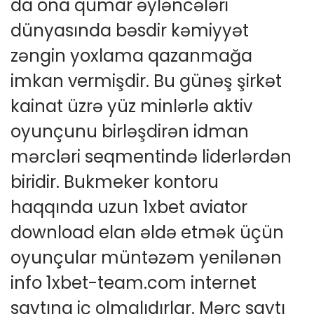
da ona qumar əyləncələri
dünyasında bəsdir kəmiyyət
zəngin yoxlama qazanmağa
imkan vermişdir. Bu günəş şirkət
kainat üzrə yüz minlərlə aktiv
oyunçunu birləşdirən idman
mərcləri seqmentində liderlərdən
biridir. Bukmeker kontoru
haqqında uzun
1xbet aviator
download
elan əldə etmək üçün
oyunçular müntəzəm yenilənən
info 1xbet-team.com internet
saytına iç olmalıdırlar. Mərc saytı