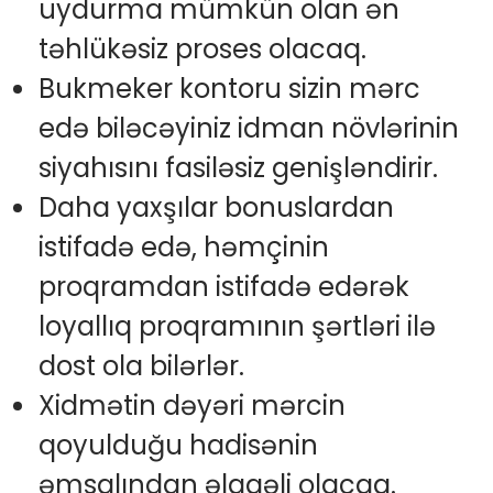
uydurma mümkün olan ən
təhlükəsiz proses olacaq.
Bukmeker kontoru sizin mərc
edə biləcəyiniz idman növlərinin
siyahısını fasiləsiz genişləndirir.
Daha yaxşılar bonuslardan
istifadə edə, həmçinin
proqramdan istifadə edərək
loyallıq proqramının şərtləri ilə
dost ola bilərlər.
Xidmətin dəyəri mərcin
qoyulduğu hadisənin
əmsalından əlaqəli olacaq.