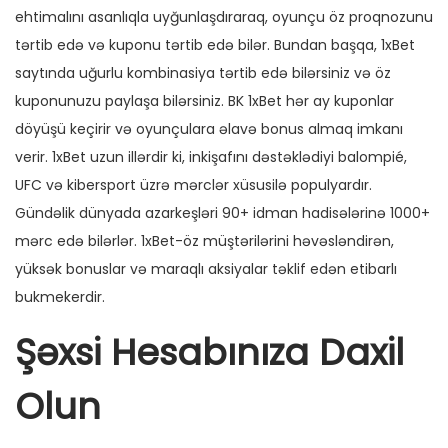
ehtimalını asanlıqla uyğunlaşdıraraq, oyunçu öz proqnozunu
tərtib edə və kuponu tərtib edə bilər. Bundan başqa, 1xBet
saytında uğurlu kombinasiya tərtib edə bilərsiniz və öz
kuponunuzu paylaşa bilərsiniz. BK 1xBet hər ay kuponlar
döyüşü keçirir və oyunçulara əlavə bonus almaq imkanı
verir. 1xBet uzun illərdir ki, inkişafını dəstəklədiyi balompié,
UFC və kibersport üzrə mərclər xüsusilə populyardır.
Gündəlik dünyada azarkeşləri 90+ idman hadisələrinə 1000+
mərc edə bilərlər. 1xBet-öz müştərilərini həvəsləndirən,
yüksək bonuslar və maraqlı aksiyalar təklif edən etibarlı
bukmekerdir.
Şəxsi Hesabınıza Daxil
Olun