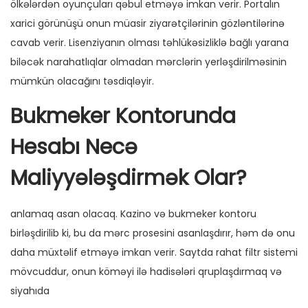
ölkələrdən oyunçuları qəbul etməyə imkan verir. Portalın
xarici görünüşü onun müasir ziyarətçilərinin gözləntilərinə
cavab verir. Lisenziyanın olması təhlükəsizliklə bağlı yarana
biləcək narahatlıqlar olmadan mərclərin yerləşdirilməsinin
mümkün olacağını təsdiqləyir.
Bukmeker Kontorunda
Hesabı Necə
Maliyyələşdirmək Olar?
anlamaq asan olacaq. Kazino və bukmeker kontoru
birləşdirilib ki, bu da mərc prosesini asanlaşdırır, həm də onu
daha müxtəlif etməyə imkan verir. Saytda rahat filtr sistemi
mövcuddur, onun köməyi ilə hadisələri qruplaşdırmaq və
siyahıda