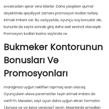
əvvəlcədən qərar verə bilərlər. Daha yaxşıların qumar
obyektində qeydiyyat zamanı promosyon kodları tətbiq
etmək imkanı var. Bu vəziyyətdə, oyunçu xoş bonuslar alır,
bununla da sayta sonrakı giriş daha weil sevincli olacaqdır.
Promosyon kodları kazino saytında və
Bukmeker Kontorunun
Bonusları Və
Promosyonları
marağınıza uyğun təklifləri tapmaq asan olacaq.
Oyunçuların əlavə parametrlər təyin etmək imkanı da
varifr?n. Məsələn, sayt üçün daha uyğun ekran formatını
(Avropa və ya Asiya versiyası) seçin. Maşınlarda əmsalları