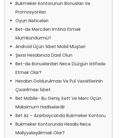
Bukmeker Kontorunun Bonusları Və
Promosyonları
Oyun Nəticələri
Bet-də Mərcdən Imtina Etmək
Mümkündürmü?
Android Üçün 1xbet Mobil Müştəri
Şəxsi Hesabınıza Daxil Olun
Bet-də Bonuslardan Necə Düzgün Istifadə
Etmək Olar?
Hesabın Doldurulması Və Pul Vəsaitlərinin
Çıxarılması 1xbet
Bet Mobile- Bu Geniş Xətt Və Mərc Üçün
Maksimum Hadisələrdir
Bet Az – Azərbaycanda Bukmeker Kontoru
Bukmeker Kontorunda Hesabı Necə
Maliyyələşdirmək Olar?