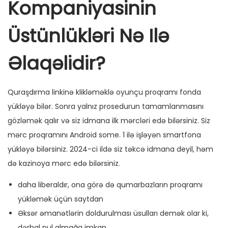
Kompaniyasinin
Üstünlükləri Nə Ilə
Əlaqəlidir?
Quraşdırma linkinə klikləməklə oyunçu proqramı fonda
yükləyə bilər. Sonra yalnız prosedurun tamamlanmasını
gözləmək qalır və siz idmana ilk mərcləri edə bilərsiniz. Siz
mərc proqramını Android some. 1 ilə işləyən smartfona
yükləyə bilərsiniz. 2024-ci ildə siz təkcə idmana deyil, həm
də kazinoya mərc edə bilərsiniz.
daha liberaldır, ona görə də qumarbazların proqramı
yükləmək üçün saytdan
Əksər əmanətlərin doldurulması üsulları demək olar ki,
dərhal pul almağa imkan