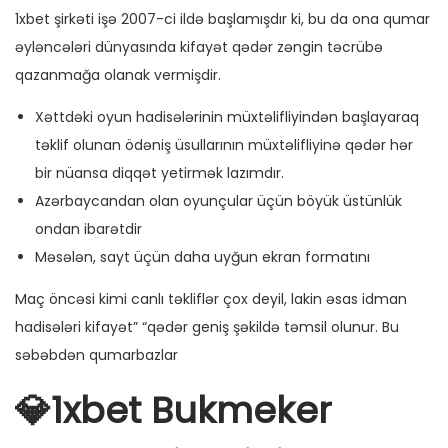
1xbet şirkəti işə 2007-ci ildə başlamışdır ki, bu da ona qumar
əyləncələri dünyasında kifayət qədər zəngin təcrübə
qazanmağa olanak vermişdir.
Xəttdəki oyun hadisələrinin müxtəlifliyindən başlayaraq
təklif olunan ödəniş üsullarının müxtəlifliyinə qədər hər
bir nüansa diqqət yetirmək lazımdır.
Azərbaycandan olan oyunçular üçün böyük üstünlük
ondan ibarətdir
Məsələn, sayt üçün daha uyğun ekran formatını
Maç öncəsi kimi canlı təkliflər çox deyil, lakin əsas idman
hadisələri kifayət” “qədər geniş şəkildə təmsil olunur. Bu
səbəbdən qumarbazlar
💎1xbet Bukmeker