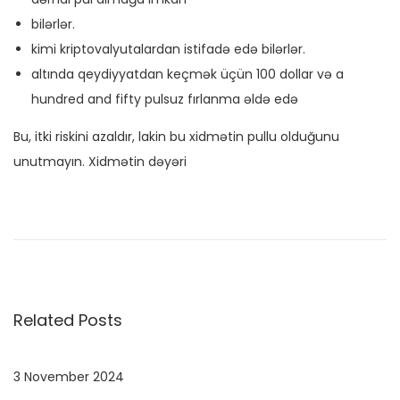
bilərlər.
kimi kriptovalyutalardan istifadə edə bilərlər.
altında qeydiyyatdan keçmək üçün 100 dollar və a
hundred and fifty ​​pulsuz fırlanma əldə edə
Bu, itki riskini azaldır, lakin bu xidmətin pullu olduğunu
unutmayın. Xidmətin dəyəri
P
P
D
r
o
o
e
w
v
n
s
i
l
Related Posts
o
o
t
u
a
s
d
3 November 2024
n
p
P