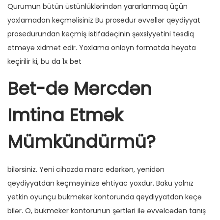
Qurumun bütün üstünlüklərindən yararlanmaq üçün
yoxlamadan keçməlisiniz Bu prosedur əvvəllər qeydiyyat
prosedurundan keçmiş istifadəçinin şəxsiyyətini təsdiq
etməyə xidmət edir. Yoxlama onlayn formatda həyata
keçirilir ki, bu da
1x bet
Bet-də Mərcdən
Imtina Etmək
Mümkündürmü?
bilərsiniz. Yeni cihazda mərc edərkən, yenidən
qeydiyyatdan keçməyinizə ehtiyac yoxdur. Baku yalnız
yetkin oyunçu bukmeker kontorunda qeydiyyatdan keçə
bilər. O, bukmeker kontorunun şərtləri ilə əvvəlcədən tanış