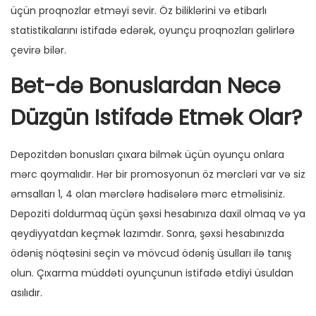
üçün proqnozlar etməyi sevir. Öz biliklərini və etibarlı
statistikalarını istifadə edərək, oyunçu proqnozları gəlirlərə
çevirə bilər.
Bet-də Bonuslardan Necə
Düzgün Istifadə Etmək Olar?
Depozitdən bonusları çıxara bilmək üçün oyunçu onlara
mərc qoymalıdır. Hər bir promosyonun öz mərcləri var və siz
əmsalları 1, 4 olan mərclərə hadisələrə mərc etməlisiniz.
Depoziti doldurmaq üçün şəxsi hesabınıza daxil olmaq və ya
qeydiyyatdan keçmək lazımdır. Sonra, şəxsi hesabınızda
ödəniş nöqtəsini seçin və mövcud ödəniş üsulları ilə tanış
olun. Çıxarma müddəti oyunçunun istifadə etdiyi üsuldan
asılıdır.