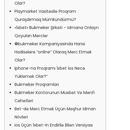
Olar?
Playmarket Vasitəsilə Proqram
Quraşdırmaq Mümkündürmü?
«1xbet» Bukmeker Şirkəti – Idmana Onlayn
Qoyulan Mərclər
⚽bukmeker Kompaniyasinda Hansi
Hadisələrə “online” Olaraq Mərc Etmək
Olar?
Iphone-na Proqramı 1xbet İos Necə
Yükləmək Olar?”
Bukmeker Proqramları
Bukmeker Kontorunun Müsbət Və Mənfi
Cəhətləri
Bet-də Mərc Etmək Üçün Məşhur Idman
Növləri
Ios Üçün 1xbet-in Endirilə Bilən Versiyası