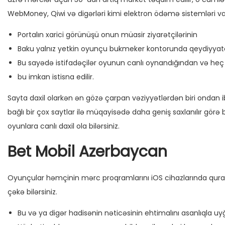
WebMoney, Qiwi və digərləri kimi elektron ödəmə sistemləri vas
Portalın xarici görünüşü onun müasir ziyarətçilərinin
Baku yalnız yetkin oyunçu bukmeker kontorunda qeydiyyatd
Bu sayədə istifadəçilər oyunun canlı oynandığından və heç
bu imkan istisna edilir.
Sayta daxil olarkən ən gözə çarpan vəziyyətlərdən biri ondan ibarə
bağlı bir çox saytlar ilə müqayisədə daha geniş saxlanılır görə
oyunlara canlı daxil ola bilərsiniz.
Bet Mobil Azerbaycan
Oyunçular həmçinin mərc proqramlarını iOS cihazlarında qura
çəkə bilərsiniz.
Bu və ya digər hadisənin nəticəsinin ehtimalını asanlıqla u