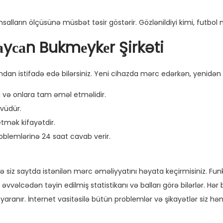
msalların ölçüsünə müsbət təsir göstərir. Gözlənildiyi kimi, futbol 
аyсаn Bukmеykеr Şirkəti
dan istifadə edə bilərsiniz. Yeni cihazda mərc edərkən, yenid
ı və onlara tam əməl etməlidir.
övüdür.
tmək kifayətdir.
problemlərinə 24 saat cavab verir.
lə siz saytda istənilən mərc əməliyyatını həyata keçirmisiniz. Fu
vvəlcədən təyin edilmiş statistikanı və balları görə bilərlər. Hər
n yaranır. İnternet vasitəsilə bütün problemlər və şikayətlər siz h