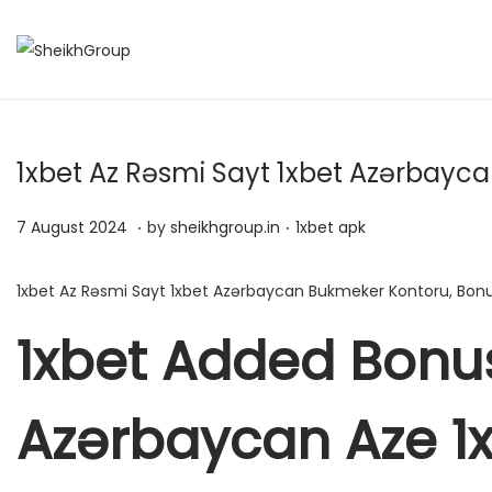
S
S
k
k
i
i
p
p
1xbet Az Rəsmi Sayt 1xbet Azərbayc
t
t
o
o
.
.
P
1
P
7 August 2024
by
sheikhgroup.in
1xbet apk
n
c
o
2
o
a
o
s
A
s
1xbet Az Rəsmi Sayt 1xbet Azərbaycan Bukmeker Kontoru, Bonu
v
n
t
u
t
1xbet Added Bonus
i
t
e
g
e
g
e
d
u
d
a
n
o
s
i
Azərbaycan Aze 1
t
t
n
t
n
i
2