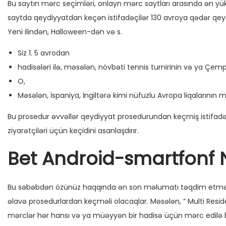
Bu saytın mərc seçimləri, onlayn mərc saytları arasında ən yük
saytda qeydiyyatdan keçən istifadəçilər 130 avroya qədər qeydi
Yeni ilindən, Halloween-dən və s.
Siz 1. 5 avrodan
hadisələri ilə, məsələn, növbəti tennis turnirinin və ya Çemp
O,
Məsələn, İspaniya, İngiltərə kimi nüfuzlu Avropa liqalarının m
Bu prosedur əvvəllər qeydiyyat prosedurundan keçmiş istifadəç
ziyarətçiləri üçün keçidini asanlaşdırır.
Bet Android-smartfonf 
Bu səbəbdən özünüz haqqında ən son məlumatı təqdim etmək ç
əlavə prosedurlardan keçməli olacaqlar. Məsələn, ” Multi Reside
mərclər hər hansı və ya müəyyən bir hadisə üçün mərc edilə bilə