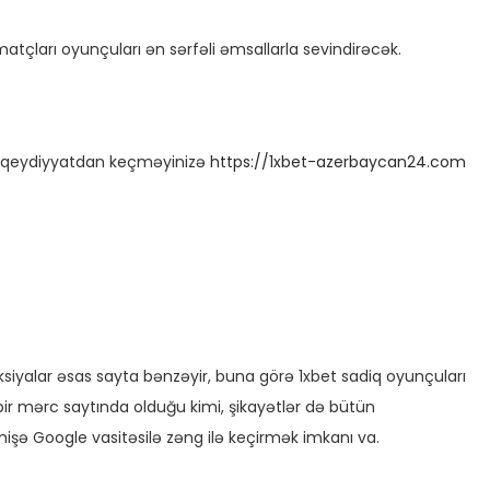
matçları oyunçuları ən sərfəli əmsallarla sevindirəcək.
ən qeydiyyatdan keçməyinizə
https://1xbet-azerbaycan24.com
nksiyalar əsas sayta bənzəyir, buna görə 1xbet sadiq oyunçuları
 bir mərc saytında olduğu kimi, şikayətlər də bütün
əmişə Google vasitəsilə zəng ilə keçirmək imkanı va.