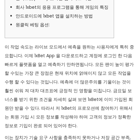
회사 1xbet의 응용 프로그램을 통해 게임의 특징
안드로이드에 1xbet 앱을 설치하는 방법
원클릭 베팅 옵션:
이 작업 속도는 라이브 모드에서 예측을 원하는 사용자에게 특히 중
요합니다. 이제 1xBet App 을 다운로드하고 계정에 로그인 한 다음
빠르게 플랫폼을 열고 예측하기 만하면됩니다. 모든 팬이 높이 평가
할 수있는 가장 큰 장점은 현재 위치에 얽매이지 않고 모든 작업을
수행 할 수 있다는 것입니다. 예측에 더 많은주의를 기울이는 것이
훨씬 쉬워 져 대차 대조표에 긍정적 인 영향을 미칩니다. 금요일 보
너스를 받기 위한 조건을 자세히 살펴 보면 1xBet에 이미 가입된 회
원만 받을 수 있다. 따라서 저 1xBet의 프로모션에 참여하기 위해서
는 회원 가입 시 모든 정보를 작성해야 하며 고객의 정보가 정확한
정보로 기입이 완료 되어 있어야 한다.
이는 장치가 기술 요구 사항을 충족하지 못하거나 저장 공간 부족,