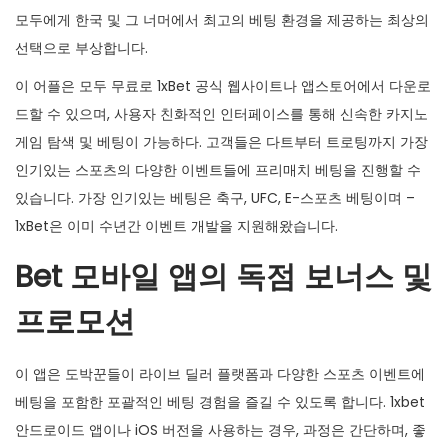
모두에게 한국 및 그 너머에서 최고의 베팅 환경을 제공하는 최상의
선택으로 부상합니다.
이 어플은 모두 무료로 1xBet 공식 웹사이트나 앱스토어에서 다운로
드할 수 있으며, 사용자 친화적인 인터페이스를 통해 신속한 카지노
게임 탐색 및 베팅이 가능하다. 고객들은 다트부터 트로팅까지 가장
인기있는 스포츠의 다양한 이벤트들에 프리매치 베팅을 진행할 수
있습니다. 가장 인기있는 베팅은 축구, UFC, E-스포츠 베팅이며 –
1xBet은 이미 수년간 이벤트 개발을 지원해왔습니다.
Bet 모바일 앱의 독점 보너스 및
프로모션
이 앱은 도박꾼들이 라이브 딜러 플랫폼과 다양한 스포츠 이벤트에
베팅을 포함한 포괄적인 베팅 경험을 즐길 수 있도록 합니다. 1xbet
안드로이드 앱이나 iOS 버전을 사용하는 경우, 과정은 간단하며, 좋