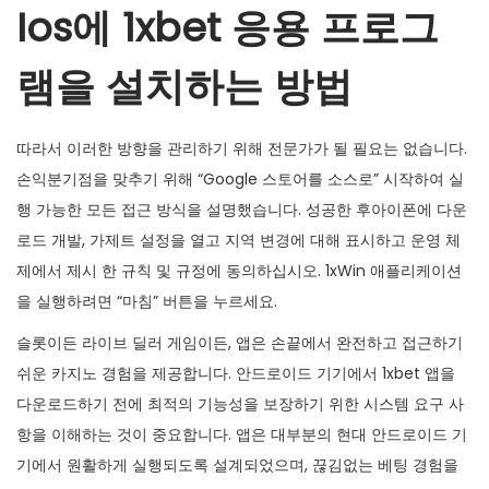
Ios에 1xbet 응용 프로그
램을 설치하는 방법
따라서 이러한 방향을 관리하기 위해 전문가가 될 필요는 없습니다.
손익분기점을 맞추기 위해 “Google 스토어를 소스로” 시작하여 실
행 가능한 모든 접근 방식을 설명했습니다. 성공한 후아이폰에 다운
로드 개발, 가제트 설정을 열고 지역 변경에 대해 표시하고 운영 체
제에서 제시 한 규칙 및 규정에 동의하십시오. 1xWin 애플리케이션
을 실행하려면 “마침” 버튼을 누르세요.
슬롯이든 라이브 딜러 게임이든, 앱은 손끝에서 완전하고 접근하기
쉬운 카지노 경험을 제공합니다. 안드로이드 기기에서 1xbet 앱을
다운로드하기 전에 최적의 기능성을 보장하기 위한 시스템 요구 사
항을 이해하는 것이 중요합니다. 앱은 대부분의 현대 안드로이드 기
기에서 원활하게 실행되도록 설계되었으며, 끊김없는 베팅 경험을