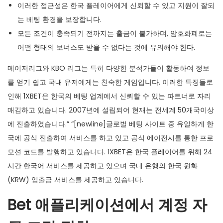
이러한 접근성은 한국 플레이어에게 신뢰할 수 있고 지원이 잘되
는 베팅 환경을 보장합니다.
모든 조건이 충족되기 전까지는 출금이 불가하며, 암호화폐로는
어떤 형태의 보너스도 받을 수 없다는 것에 유의해야 한다.
메이저리그와 KBO 리그는 특히 다양한 분석가들이 활동하여 정보
를 얻기 쉽고 국내 유저에게는 친숙한 게임입니다. 이러한 특징들로
인해 1XBET은 한국의 베팅 업계에서 신뢰할 수 있는 파트너로 자리
매김하고 있습니다. 2007년에 설립되어 현재는 전세계 50개국이상
에 진출하였습니다.” “[newline]글로벌 베팅 사이트 중 유일하게 한
국에 공식 진출하여 서비스를 하고 있고 공식 에이전시를 통한 프로
모션 코드를 발행하고 있습니다. 1XBET은 한국 플레이어를 위해 24
시간 한국어 서비스를 제공하고 있으며 국내 은행의 한국 원화
(KRW) 입출금 서비스를 제공하고 있습니다.
Bet 애플리케이션에서 계정 자