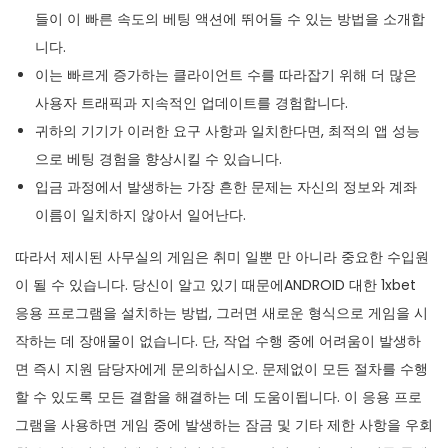
들이 이 빠른 속도의 베팅 액션에 뛰어들 수 있는 방법을 소개합
니다.
이는 빠르게 증가하는 클라이언트 수를 따라잡기 위해 더 많은
사용자 트래픽과 지속적인 업데이트를 경험합니다.
귀하의 기기가 이러한 요구 사항과 일치한다면, 최적의 앱 성능
으로 베팅 경험을 향상시킬 수 있습니다.
입금 과정에서 발생하는 가장 흔한 문제는 자신의 정보와 계좌
이름이 일치하지 않아서 일어난다.
따라서 제시된 사무실의 게임은 취미 일뿐 만 아니라 중요한 수입원
이 될 수 있습니다. 당신이 알고 있기 때문에ANDROID 대한 1xbet
응용 프로그램을 설치하는 방법, 그러면 새로운 형식으로 게임을 시
작하는 데 장애물이 없습니다. 단, 작업 수행 중에 어려움이 발생하
면 즉시 지원 담당자에게 문의하십시오. 문제없이 모든 절차를 수행
할 수 있도록 모든 결함을 해결하는 데 도움이됩니다. 이 응용 프로
그램을 사용하면 게임 중에 발생하는 잠금 및 기타 제한 사항을 우회