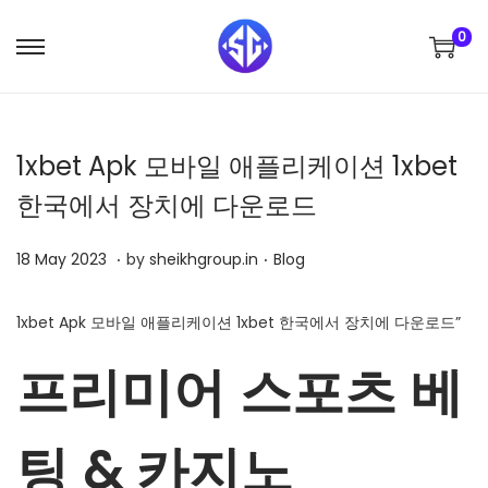
0
S
S
k
k
i
i
p
p
1xbet Apk 모바일 애플리케이션 1xbet
t
t
한국에서 장치에 다운로드
o
o
n
c
.
.
P
2
P
18 May 2023
by
sheikhgroup.in
Blog
a
o
o
3
o
v
n
s
J
s
1xbet Apk 모바일 애플리케이션 1xbet 한국에서 장치에 다운로드”
i
t
t
u
t
g
e
프리미어 스포츠 베
e
l
e
a
n
d
y
d
t
t
o
2
i
팅 & 카지노
i
n
0
n
o