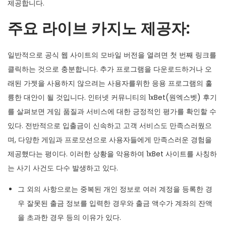
제공합니다.
주요 라이브 카지노 제공자:
일반적으로 공식 웹 사이트의 모바일 버전을 열려면 첫 번째 링크를
클릭하는 것으로 충분합니다. 추가 프로그램을 다운로드하거나 오
래된 가젯을 사용하지 않으려는 사용자를위한 응용 프로그램의 훌
륭한 대안이 될 것입니다. 인터넷 커뮤니티의 1xBet(원엑스벳) 후기
를 살펴보면 게임 품질과 서비스에 대한 긍정적인 평가를 확인할 수
있다. 전반적으로 입출금이 신속하고 고객 서비스도 만족스러웠으
며, 다양한 게임과 프로모션으로 사용자들에게 만족스러운 경험을
제공했다는 평이다. 이러한 상황을 악용하여 1xBet 사이트를 사칭하
는 사기 사건도 다수 발생하고 있다.
그 외의 사항으로는 중복된 개인 정보로 여러 계정을 등록한 경
우 잘못된 출금 정보를 입력한 경우와 출금 액수가 계좌의 잔액
을 초과한 경우 등의 이유가 있다.