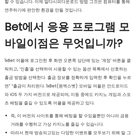
할 수 있습니다. 이제 알다시피다운로드 방법 그것은 컴퓨터를 통해
연주하기에 편안한 환경을 만들 것입니다.
Bet에서 응용 프로그램 모
바일이점은 무엇입니까?
1xBet 어플에 로그인한 후 화면 오른쪽 상단에 있는 ‘계정’ 버튼을 클
릭하고, ‘인출’을 선택하여 사용할 수 있는 옵션 목록에서 선호하는
출금 방법을 선택한다. 출금 정보를 정확하게 입력한 후 확인을 누르
면” “출금이 처리된다. 1xBet(원엑스벳) 모바일 어플은 안드로이드
와 iOS 두 가지 버전으로 제공되며, 이동 중에도 카지노 게임과 스포
츠 베팅을 즐길 수 있도록 어플을 제공하고 있다.
즉, 이 버전의 사이트를 통해 베팅을 할 수있을뿐만 아니라 금융
거래를 수행하고 가상 카지노를 즐길 수 있습니다.
따라서 현재 방송되고있는 다양한 이벤트를 모두보기 위해 말 그