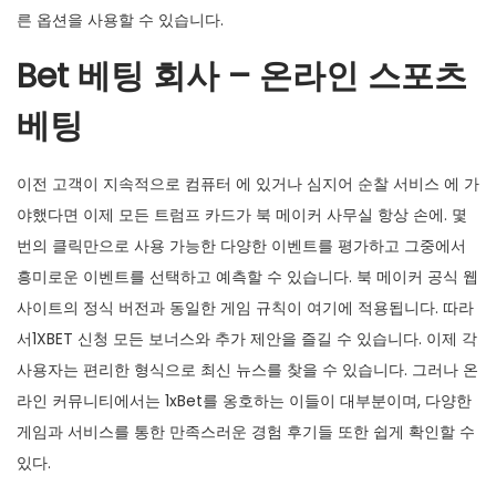
른 옵션을 사용할 수 있습니다.
Bet 베팅 회사 – 온라인 스포츠
베팅
이전 고객이 지속적으로 컴퓨터 에 있거나 심지어 순찰 서비스 에 가
야했다면 이제 모든 트럼프 카드가 북 메이커 사무실 항상 손에. 몇
번의 클릭만으로 사용 가능한 다양한 이벤트를 평가하고 그중에서
흥미로운 이벤트를 선택하고 예측할 수 있습니다. 북 메이커 공식 웹
사이트의 정식 버전과 동일한 게임 규칙이 여기에 적용됩니다. 따라
서1XBET 신청 모든 보너스와 추가 제안을 즐길 수 있습니다. 이제 각
사용자는 편리한 형식으로 최신 뉴스를 찾을 수 있습니다. 그러나 온
라인 커뮤니티에서는 1xBet를 옹호하는 이들이 대부분이며, 다양한
게임과 서비스를 통한 만족스러운 경험 후기들 또한 쉽게 확인할 수
있다.