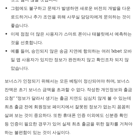
그럼에도 불구하고 문제가 발생하면 새로운 버전의 개발을 다운
로드하거나 추가 조언을 위해 사무실 담당자에게 문의하는 것이
좋습니다.
이제 점점 더 많은 사용자가 스마트 폰이나 태블릿에서 예측하는
것을 선호합니다.
예를 들어, 승인되지 않은 송금 지연에 항의하는 여러 1xbet 모바
일 앱 사용자가 있지만 정보가 완전하지 않고 확인조차 되지 않
았습니다.
보너스가 인정되기 위해서는 모든 베팅이 정산되어야 하며, 보너스
잔액은 초기 보너스 금액을 초과할 수 없다. 작성한 개인정보와 출금
요청” “정보가 달라서 생기는 출금 지연도 심심치 않게 볼 수 있는데
최초 출금 전에 회원정보 페이지에서 잘못된 정보가 없는지 꼼꼼히
살펴 보는 것이 중요하다. 또한 휴대폰 인증 이외에도 신분증 확인
등 인증이 필요한 경우가 있어 실제 최초 출금을 위한 절차를 거쳐야
하는 불편함이 있는 것이 사실이다.