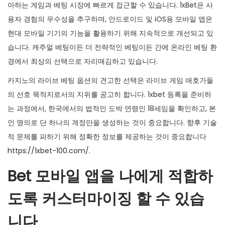
아하는 게임과 베팅 시장에 빠르게 접근할 수 있습니다. 1xBet은 사
용자 경험의 우수성을 추구하며, 안드로이드 및 iOS용 모바일 앱은
현대 모바일 기기의 기능을 활용하기 위해 지속적으로 개선되고 있
습니다. 캐주얼 베팅이든 더 전략적인 베팅이든 간에 온라인 베팅 환
경에서 최상의 선택으로 자리매김하고 있습니다.
카지노의 라이브 베팅 옵션의 견고한 선택은 라이브 게임 애호가들
의 선호 목적지로서의 지위를 공고히 합니다. 1xbet 등록을 준비하
는 과정에서, 한국에서의 법적인 도박 연령인 18세임을 확인하고, 본
인 명의로 단 하나의 계정만을 생성하는 것이 중요합니다. 향후 기술
적 문제를 피하기 위해 정확한 정보를 제공하는 것이 중요합니다
https://1xbet-100.com/
.
Bet 모바일 앱을 나에게 적합하
도록 커스터마이징 할 수 있습
니다