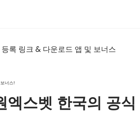
트 등록 링크 & 다운로드 앱 및 보너스
 보너스!
023 원엑스벳 한국의 공