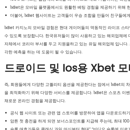
1xBet은 모바일 플랫폼에서도 원활한 베팅 경험을 제공하기 위해 헌
더불어, 1xBet 웹사이트는 고객들이 우승 조합을 만들어 친구들에
1xBet 카지노의 모바일 경험은 현대 게이머들의 역동적인 라이프 스
수 있도록 보장합니다. 한국유저들이 많이 사용하고 있는 해외업체에 대해
자체에서 코리아 부서를 두고 지원을하고 있는 유일 해외업체 입니다. 스
각한 예측을 하는 데 도움이 될 수 있습니다.
드로이드 및 Ios용 Xbet 
즉, 회원들에게 다양한 고퀄리티 옵션을 제공한다는 점에서 1xBet의 차
을 최적화하기 위해 다양한 서비스를 제공합니다. 1xBet은 스포츠 
채로운 온라인 경험을 제공합니다.
공식 웹 사이트 또는 관련 앱 스토어를 방문하여 앱을 다운로드하기
암튼 첫 충전을 하게 되면 보너스포인트를 지급해 주는데, 최대 1
슬롯 애호가들은 클래식 과일 머신부터 현대” “비디오 슬롯에 이르