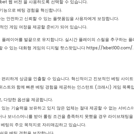
bet 웹 버전 을 사용하도록 선택할 수 있습니다.
팅 기능으로 베팅 경험을 혁신합니다.
수하는 안전하고 신뢰할 수 있는 플랫폼임을 사용자에게 보장합니다.
상적인 게임 여정을 제공할 준비가 되어 있습니다.
여 플레이어를 발끝으로 유지합니다. 실시간 플레이의 스릴을 추구하는 플레
할 수 있는 대화형 게임의 디지털 핫스팟입니다
https://1xbet100.com/
.
리하게 상금을 인출할 수 있습니다. 혁신적이고 진보적인 베팅 사이트인 1
트위스트와 함께 빠른 베팅 경험을 제공하는 인스턴트 (크래시) 게임 목록
, 다양한 옵션을 제공합니다.
 있는 기술력을 보유하고 있지 않은 업체는 절대 제공할 수 없는 서비스이
거나 보너스머니를 받아 롤링 조건을 충족하지 못했을 경우 라이브채팅을
츠 베팅의 주요 목적지로 자리매김하고 있습니다.
 쉬운 베팅 경험을 보장합니다.