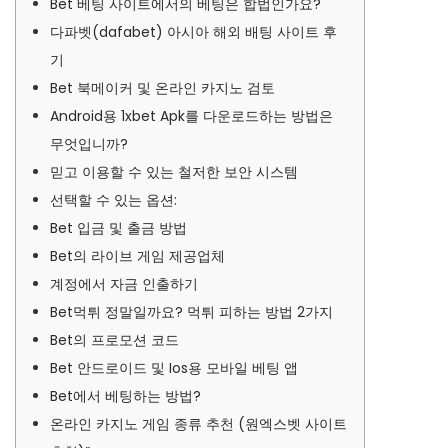
Bet 베팅 사이트에서의 베팅은 합법인가요?
다파벳(dafabet) 아시아 해외 배팅 사이트 후
기
Bet 북메이커 및 온라인 카지노 검토
Android용 1xbet Apk를 다운로드하는 방법은
무엇입니까?
믿고 이용할 수 있는 철저한 보안 시스템
선택할 수 있는 옵션:
Bet 입금 및 출금 방법
Bet의 라이브 게임 제공업체
계정에서 자금 인출하기
Bet먹튀 정말일까요? 먹튀 피하는 방법 2가지
Bet의 프로모션 코드
Bet 안드로이드 및 Ios용 모바일 베팅 앱
Bet에서 베팅하는 방법?
온라인 카지노 게임 종류 추천 (원엑스벳 사이트