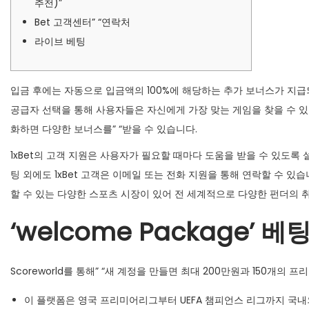
추천)”
Bet 고객센터” “연락처
라이브 베팅
입금 후에는 자동으로 입금액의 100%에 해당하는 추가 보너스가 지
공급자 선택을 통해 사용자들은 자신에게 가장 맞는 게임을 찾을 수 있습니
화하면 다양한 보너스를” “받을 수 있습니다.
1xBet의 고객 지원은 사용자가 필요할 때마다 도움을 받을 수 있도록
팅 외에도 1xBet 고객은 이메일 또는 전화 지원을 통해 연락할 수 있습
할 수 있는 다양한 스포츠 시장이 있어 전 세계적으로 다양한 펀더의 취
‘welcome Package’ 베
Scoreworld를 통해” “새 계정을 만들면 최대 200만원과 150개
이 플랫폼은 영국 프리미어리그부터 UEFA 챔피언스 리그까지 국내