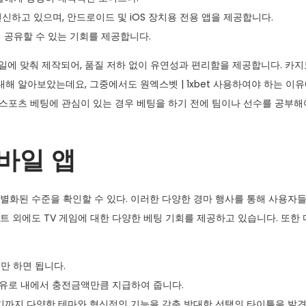
신하고 있으며, 안드로이드 및 iOS 장치용 전용 앱을 제공합니다.
게 공유할 수 있는 기회를 제공합니다.
타일에 맞춰 제작되어, 품질 저하 없이 유연성과 편리함을 제공합니다. 
 알아보았는데요, 그중에서도 원엑스벳 | 1xbet 사용하여야 하는 이유에
포츠 베팅에 관심이 있는 경우 베팅을 하기 전에 팀이나 선수를 공부해야 
모바일 앱
별화된 수준을 확인할 수 있다. 이러한 다양한 경마 행사를 통해 사용자들은
이벤트 외에도 TV 게임에 대한 다양한 베팅 기회를 제공하고 있습니다. 또
만 하면 됩니다.
00유로 내에서 충전금액만큼 지급하여 줍니다.
기까지 다양한 테마와 혁신적인 기능을 갖춘 방대한 선택의 타이틀을 발견