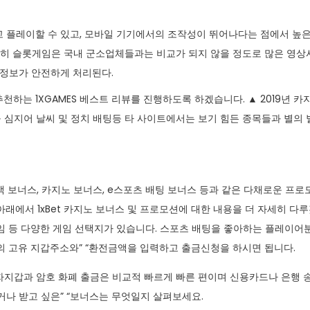
플레이할 수 있고, 모바일 기기에서의 조작성이 뛰어나다는 점에서 높은 평가
 슬롯게임은 국내 군소업체들과는 비교가 되지 않을 정도로 많은 영상사들이
융정보가 안전하게 처리된다.
추천하는 1XGAMES 베스트 리뷰를 진행하도록 하겠습니다. ▲ 2019년 
구 심지어 날씨 및 정치 배팅등 타 사이트에서는 보기 힘든 종목들과 별의 
캐쉬백 보너스, 카지노 보너스, e스포츠 배팅 보너스 등과 같은 다채로운 프
서 1xBet 카지노 보너스 및 프로모션에 대한 내용을 더 자세히 다루겠습
크래치 게임 등 다양한 게임 선택지가 있습니다. 스포츠 배팅을 좋아하는 플레이
의 고유 지갑주소와” “환전금액을 입력하고 출금신청을 하시면 됩니다.
자지갑과 암호 화폐 출금은 비교적 빠르게 빠른 편이며 신용카드나 은행 송
거나 받고 싶은” “보너스는 무엇일지 살펴보세요.