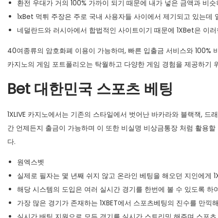
환전 우대가 거의 100% 가까이 되기 때문에 내가 넣은 금액과 비슷
1xBet 먹튀 주장은 주로 국내 사용자들 사이에서 제기되고 있는데
네덜란드와 러시아에서 합법적인 사이트이기 때문에 1XBet은 이러한
40여종류의 암호화폐 이용이 가능하며, 빠른 입출금 서비스와 100% 비
카지노의 게임 포트폴리오는 탁월하고 다양한 게임 경험을 제공하기 
Bet 대한민국 스포츠 베팅
1XLIVE 카지노에서는 기존의 스타일에서 벗어난 바카라와 블랙잭, 드
간 언제든지 출금이 가능하며 이 또한 비실명 비상금통장 처럼 활용할 수
다.
원엑스벳
실제로 필자는 몇 년째 쉬지 않고 온라인 베팅을 해오던 지인에게 1
해당 시스템의 도입은 여러 실시간 경기를 한번에 볼 수 있도록 하
가장 많은 경기가 존재하는 1XBET에서 스포츠베팅의 진수를 만끽해
실시간 배팅 지원으로 모든 경기를 실시간 스트리밍 해주며 스포츠 