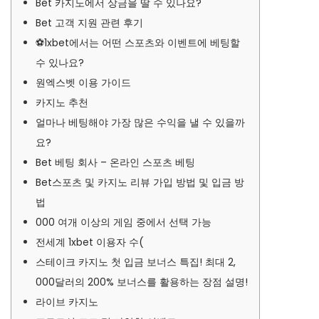
Bet 카지노에서 상금을 딸 수 있나요?
Bet 고객 지원 관련 후기
⚽1xbet에서는 어떤 스포츠와 이벤트에 베팅할
수 있나요?
원엑스벳 이용 가이드
카지노 추천
얼마나 베팅해야 가장 많은 수익을 낼 수 있을까
요?
Bet 베팅 회사 – 온라인 스포츠 베팅
Bet스포츠 및 카지노 리뷰 가입 방법 및 입금 방
법
000 여개 이상의 게임 중에서 선택 가능
전세계 1xbet 이용자 수(
스테이크 카지노 첫 입금 보너스 특집! 최대 2,
000달러의 200% 보너스를 활용하는 장점 설명!
라이브 카지노