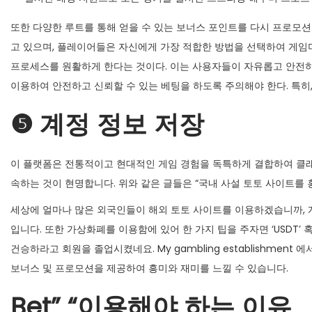
또한 다양한 루트를 통해 얻을 수 있는 보너스 포인트를 다시 프로모션 
고 있으며, 플레이어들은 자신에게 가장 적합한 방법을 선택하여 게임
프로세스를 원활하게 한다는 것이다. 이는 사용자들이 자유롭고 안전하
이용하여 안전하고 신뢰할 수 있는 베팅을 하도록 주의해야 한다. 특히,
❺ 계정 정보 저장
이 플랫폼은 전통적이고 현대적인 게임 경험을 독특하게 결합하여 클래
속하는 것이 현명합니다. 위와 같은 글들은 “국내 사설 토토 사이트를
세상에 얼마나 많은 외국인들이 해외 토토 사이트를 이용하겠습니까, 
입니다. 또한 가상화폐를 이용함에 있어 한 가지 팁을 주자면 ‘USDT’
건승하라고 회원을 졸업시켰네요. My gambling establishmen
보너스 및 프로모션을 제공하여 흥미와 재미를 느낄 수 있습니다.
Bet” “이용해야 하는 이유