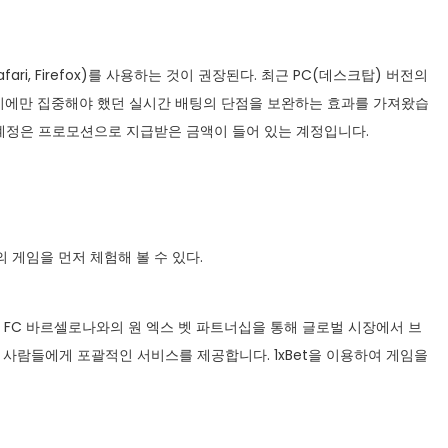
, Firefox)를 사용하는 것이 권장된다. 최근 PC(데스크탑) 버전의
 경기에만 집중해야 했던 실시간 배팅의 단점을 보완하는 효과를 가져왔습
 계정은 프로모션으로 지급받은 금액이 들어 있는 계정입니다.
게임을 먼저 체험해 볼 수 있다.
 FC 바르셀로나와의 원 엑스 벳 파트너십을 통해 글로벌 시장에서 브
 사람들에게 포괄적인 서비스를 제공합니다. 1xBet을 이용하여 게임을