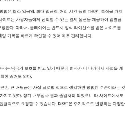
방법은 최소 입금액, 최대 입금액, 처리 시간 등의 다양한 특징을 가지
 사이트는 사용자들에게 신뢰할 수 있는 결제 옵션을 제공하여 입출금
보장한다. 따라서, 플레이어는 반드시 정식 라이선스를 받은 사이트를
배팅 기록을 빠르게 확인할 수 있어 매우 편리합니다.
본사는 당국의 보호를 받고 있기 때문에 회사가 이 나라에서 사업을 계
확한 증거도 없다.
큰손, 큰 배팅금은 사실 글로벌 적으로 생각하면 평범한 수준이라는 것
점을 가지고 있다. 정기 내부심사 결과 졸업처리 되었으니 타 사이트에서도
” “원클릭으로 요청할 수 있습니다. 1XBET은 주기적으로 변경되는 다양한