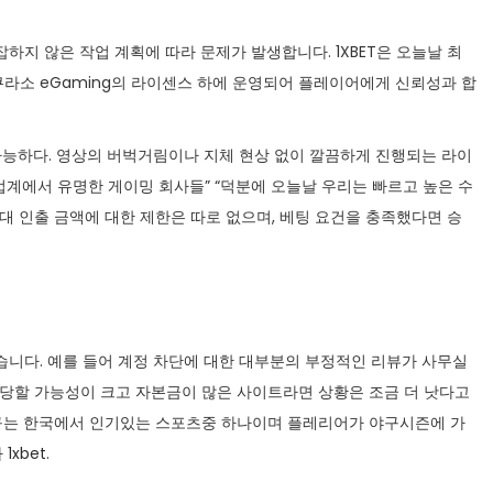
잡하지 않은 작업 계획에 따라 문제가 발생합니다. 1XBET은 오늘날 최
 큐라소 eGaming의 라이센스 하에 운영되어 플레이어에게 신뢰성과 합
가능하다. 영상의 버벅거림이나 지체 현상 없이 깔끔하게 진행되는 라이
 업계에서 유명한 게이밍 회사들” “덕분에 오늘날 우리는 빠르고 높은 수
대 인출 금액에 대한 제한은 따로 없으며, 베팅 요건을 충족했다면 승
습니다. 예를 들어 계정 차단에 대한 대부분의 부정적인 리뷰가 사무실
” 당할 가능성이 크고 자본금이 많은 사이트라면 상황은 조금 더 낫다고
야구는 한국에서 인기있는 스포츠중 하나이며 플레리어가 야구시즌에 가
다
1xbet
.