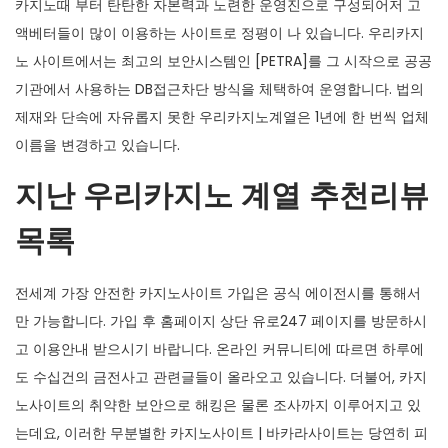
카지노때 부터 탄탄한 자본력과 노련한 운영진으로 구성되어저 고
액베터들이 많이 이용하는 사이트로 정평이 나 있습니다. 우리카지
노 사이트에서는 최고의 보안시스템인 [PETRA]를 그 시작으로 공공
기관에서 사용하는 DB접근차단 방식을 체택하여 운영합니다. 법의
제재와 단속에 자유롭지 못한 우리카지노계열은 1년에 한 번씩 업체
이름을 변경하고 있습니다.
지난 우리카지노 계열 추천리뷰
목록
전세계 가장 안전한 카지노사이트 가입은 공식 에이전시를 통해서
만 가능합니다. 가입 후 홈페이지 상단 유로247 페이지를 방문하시
고 이용안내 받으시기 바랍니다. 온라인 커뮤니티에 따르면 하루에
도 수십건의 금전사고 관련글들이 올라오고 있습니다. 더불어, 카지
노사이트의 취약한 보안으로 해킹은 물론 조사까지 이루어지고 있
는데요, 이러한 무분별한 카지노사이트 | 바카라사이트는 당연히 피