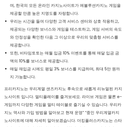
며, 한국의 모든 온라인 카지노사이트가 에볼루션카지노 게임을
제공할 만큼 높은 지명도를 자랑합니다.
우리는 시간을 들여 다양한 고객 서비스 센터와 상호 작용하고,
제공되는 다양한 보너스와 게임을 테스트하고, 게임 서버의 속도
와 안정성을 확인한 다음 그 이상으로 우리의 맞춤형 서비스를
제공합니다.
또한, 비타임토토는 매월 입금 10% 이벤트를 통해 매달 입금 금
액의 10%를 보너스로 제공합니다.
매일 재입금 시에도 평일 3% 보너스를 지급하며, 최대 5만 원까
지 가능합니다.
프리카지노는 우리계열 샌즈카지노 후속으로 새롭게 리뉴얼된 카지
노사이트 입니다. 멀티플레이를 즐겨보세요. 라이브 게임은 물론 e-
게임까지 다양한 게임을 멀티 테이블로 즐기실 수 있습니다. 우리카
지노 역사와 가입 방법을 알아보고 현재 운영” “중인 우리계열카지
노사이트에 대해 자세히 알아보겠습니다. 더킹플러스카지노는 스타