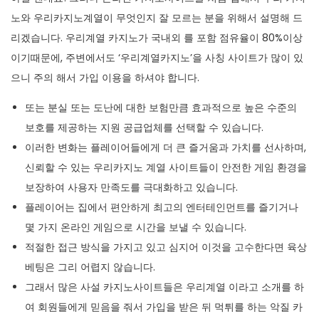
노와 우리카지노계열이 무엇인지 잘 모르는 분을 위해서 설명해 드
리겠습니다. 우리계열 카지노가 국내외 를 포함 점유율이 80%이상
이기때문에, 주변에서도 ‘우리계열카지노’을 사칭 사이트가 많이 있
으니 주의 해서 가입 이용을 하셔야 합니다.
또는 분실 또는 도난에 대한 보험만큼 효과적으로 높은 수준의
보호를 제공하는 지원 공급업체를 선택할 수 있습니다.
이러한 변화는 플레이어들에게 더 큰 즐거움과 가치를 선사하며,
신뢰할 수 있는 우리카지노 계열 사이트들이 안전한 게임 환경을
보장하여 사용자 만족도를 극대화하고 있습니다.
플레이어는 집에서 편안하게 최고의 엔터테인먼트를 즐기거나
몇 가지 온라인 게임으로 시간을 보낼 수 있습니다.
적절한 접근 방식을 가지고 있고 심지어 이것을 고수한다면 육상
베팅은 그리 어렵지 않습니다.
그래서 많은 사설 카지노사이트들은 우리계열 이라고 소개를 하
여 회원들에게 믿음을 줘서 가입을 받은 뒤 먹튀를 하는 악질 카