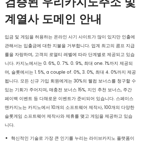
검증된 우리카지노주소 및
계열사 도메인 안내
입금 및 게임을 허용하는 온라인 사기 사이트가 많이 있지만 인출에
관해서는 입출금에 대한 지불을 거부합니다. 업계 최고의 콤프 지급
률을 자랑하며, 고객의 로열티 레벨에 따라 단계별로 제공되고 있습
니다. 카지노에서는 0. 6%, 0. 7%. 0. 9%, 최대 one. 1%까지 제공되
며, 슬롯에서는 1. 5%, a couple of. 0%, 3. 0%, 최대 4. 0%까지 제공
됩니다. 모든 신규 가입 회원에게는 30%의 웰컴 보너스를 청구할 수
있는 기회가 주어지며, 매충전 보너스 15%, 지인 추천 보너스, 주간
페이백 이벤트 등 다채로운 이벤트가 준비되어 있습니다. 스페이스
맨카지노는 카지노에서 10개의 소프트웨어 제작사, 100개의 다양한
슬롯게임 소프트웨어 제작사와 제휴를 맺고 게임을 제공하고 있습
니다.
혁신적인 기술로 가장 큰 인기를 누리는 라이브카지노 플랫폼이