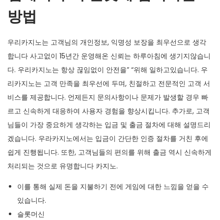
방법
​우리카지노는 고객님의 개인정보, 익명성 보장을 최우선으로 생각
합니다 사고없이 15년간 운영해온 신뢰는 하루아침에 생기지않습니
다. 우리카지노는 항상 끊임없이 안전을” “위해 일하고있습니다. 우
리카지노는 고객 만족을 최우선에 두며, 친절하고 전문적인 고객 서
비스를 제공합니다. 언제든지 문의사항이나 문제가 발생할 경우 빠
르고 신속하게 대응하여 사용자 경험을 향상시킵니다. 추가로, 고객
님들이 가장 중요하게 생각하는 입금 및 출금 절차에 대해 설명드리
겠습니다. 우라카지노에서는 입금이 간단한 인증 절차를 거친 후에
쉽게 진행됩니다. 또한, 고객님들의 편의를 위해 출금 역시 신속하게
처리되는 것으로 유명합니다
카지노
.
이를 통해 실제 돈을 지불하기 전에 게임에 대한 느낌을 얻을 수
있습니다.
슬롯머신