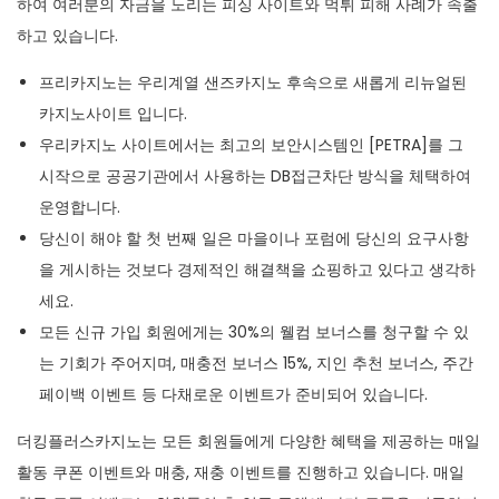
하여 여러분의 자금을 노리는 피싱 사이트와 먹튀 피해 사례가 속출
하고 있습니다.
프리카지노는 우리계열 샌즈카지노 후속으로 새롭게 리뉴얼된
카지노사이트 입니다.
우리카지노 사이트에서는 최고의 보안시스템인 [PETRA]를 그
시작으로 공공기관에서 사용하는 DB접근차단 방식을 체택하여
운영합니다.
당신이 해야 할 첫 번째 일은 마을이나 포럼에 당신의 요구사항
을 게시하는 것보다 경제적인 해결책을 쇼핑하고 있다고 생각하
세요.
모든 신규 가입 회원에게는 30%의 웰컴 보너스를 청구할 수 있
는 기회가 주어지며, 매충전 보너스 15%, 지인 추천 보너스, 주간
페이백 이벤트 등 다채로운 이벤트가 준비되어 있습니다.
더킹플러스카지노는 모든 회원들에게 다양한 혜택을 제공하는 매일
활동 쿠폰 이벤트와 매충, 재충 이벤트를 진행하고 있습니다. 매일