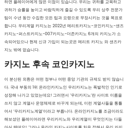
하면 플레이어에게 많은 이점이 있습니다. 우리는 귀하를 교육하고
귀하가 승률을 높이고 바람직하게 즐길 수 있도록 우리 상주 전문가
팀이 수년 동안 수집한 모든 팁과 요령으로 무장시키는 것을 목표로
합니다. 우리계열 카지노는 2022년 메리트카지노-코인카지노-샌즈
카지노-퍼스트카지노-007카지노-더존카지노 6개의 카지노가 소
속되어있으나 현제 신규 가입이 되는곳은 메리트 카지노 와 샌즈카
지노 밖에 없습니다.
카지노 후속 코인카지노
이 분산된 외환은 어떤 정부나 어떤 중앙 기관의 규제도 받지 않습니
다. 국내 부동의 1위 온라인카지노인 우리카지노는 폭발적인 인기로
성장해 나가고 있었는데요! 그러면서 ’우리카지노’란 사이트 이름을
쓰지 않고 계열사 운영체제로 바꾸게 되는데, 이런 계열사들을 통틀
어서 ‘우리카지노계열’이라고 부릅니다. 온라인카지노를 조금이라도
해보셨던 플레이어라면 우리카지노와 우리계열이 무엇인지는 다들
아실 텐데요! 그러나 온라인 카지노사이트를 처음 접해서 우리 카지