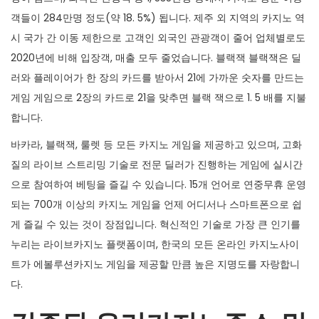
객들이 284만명 정도(약 18. 5%) 됩니다. 제주 외 지역의 카지노 역
시 국가 간 이동 제한으로 고객인 외국인 관광객이 줄어 업체별로도
2020년에 비해 입장객, 매출 모두 줄었습니다. 블랙잭 블랙잭은 딜
러와 플레이어가 한 장의 카드를 받아서 21에 가까운 숫자를 만드는
게임 게임으로 2장의 카드로 21을 맞추면 블랙 잭으로 1. 5 배를 지불
합니다.
바카라, 블랙잭, 룰렛 등 모든 카지노 게임을 제공하고 있으며, 고화
질의 라이브 스트리밍 기술로 전문 딜러가 진행하는 게임에 실시간
으로 참여하여 베팅을 즐길 수 있습니다. 15개 언어로 연중무휴 운영
되는 700개 이상의 카지노 게임을 언제 어디서나 스마트폰으로 쉽
게 즐길 수 있는 것이 장점입니다. 혁신적인 기술로 가장 큰 인기를
누리는 라이브카지노 플랫폼이며, 한국의 모든 온라인 카지노사이
트가 에볼루션카지노 게임을 제공할 만큼 높은 지명도를 자랑합니
다.