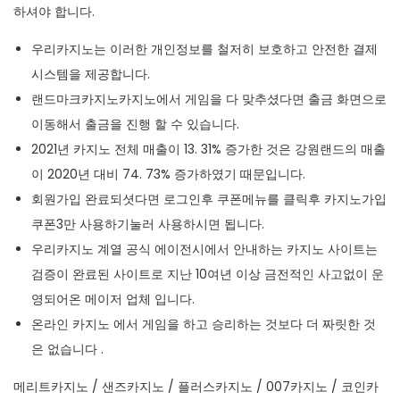
하셔야 합니다.
우리카지노는 이러한 개인정보를 철저히 보호하고 안전한 결제
시스템을 제공합니다.
랜드마크카지노카지노에서 게임을 다 맞추셨다면 출금 화면으로
이동해서 출금을 진행 할 수 있습니다.
2021년 카지노 전체 매출이 13. 31% 증가한 것은 강원랜드의 매출
이 2020년 대비 74. 73% 증가하였기 때문입니다.
회원가입 완료되셧다면 로그인후 쿠폰메뉴를 클릭후 카지노가입
쿠폰3만 사용하기눌러 사용하시면 됩니다.
우리카지노 계열 공식 에이전시에서 안내하는 카지노 사이트는
검증이 완료된 사이트로 지난 10여년 이상 금전적인 사고없이 운
영되어온 메이저 업체 입니다.
온라인 카지노 에서 게임을 하고 승리하는 것보다 더 짜릿한 것
은 없습니다 .
메리트카지노 / 샌즈카지노 / 플러스카지노 / 007카지노 / 코인카