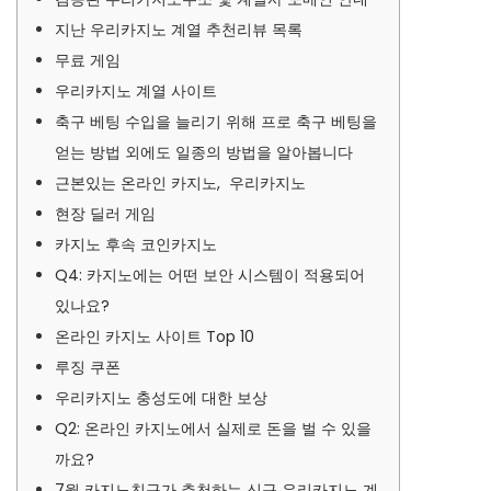
지난 우리카지노 계열 추천리뷰 목록
무료 게임
우리카지노 계열 사이트
축구 베팅 수입을 늘리기 위해 프로 축구 베팅을
얻는 방법 외에도 일종의 방법을 알아봅니다
근본있는 온라인 카지노, ​우리카지노
현장 딜러 게임
카지노 후속 코인카지노
Q4: 카지노에는 어떤 보안 시스템이 적용되어
있나요?
온라인 카지노 사이트 Top 10
루징 쿠폰
우리카지노 충성도에 대한 보상
Q2: 온라인 카지노에서 실제로 돈을 벌 수 있을
까요?
7월 카지노친구가 추천하는 신규 우리카지노 계