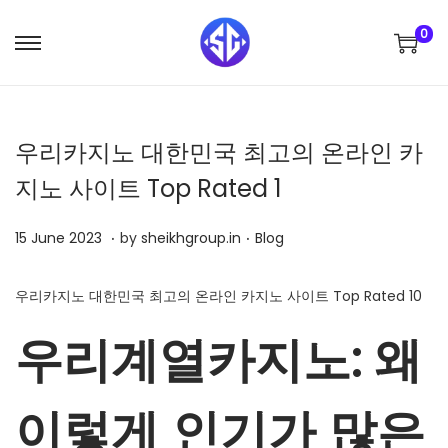
0
S
S
k
k
i
i
p
p
우리카지노 대한민국 최고의 온라인 카
t
t
지노 사이트 Top Rated 1
o
o
n
c
.
.
P
2
P
15 June 2023
by
sheikhgroup.in
Blog
a
o
o
3
o
v
n
s
J
s
우리카지노 대한민국 최고의 온라인 카지노 사이트 Top Rated 10
i
t
t
u
t
g
e
우리계열카지노: 왜
e
l
e
a
n
d
y
d
t
t
o
2
i
이렇게 인기가 많은
i
n
0
n
o