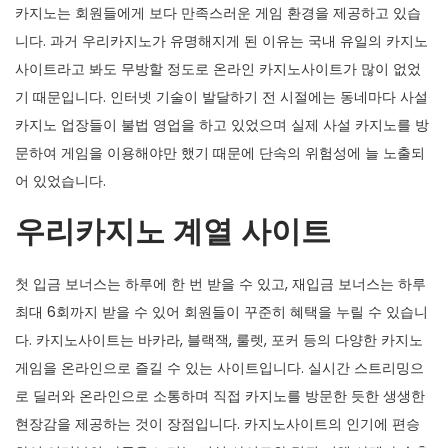
카지노는 회원들에게 보다 만족스러운 게임 환경을 제공하고 있습
니다. 과거 우리카지노가 유명해지게 된 이유는 국내 유일의 카지노
사이트라고 봐도 무방할 정도로 온라인 카지노사이트가 많이 없었
기 때문입니다. 인터넷 기술이 발달하기 전 시절에는 동네마다 사설
카지노 업장들이 불법 영업을 하고 있었으며 실제 사설 카지노를 방
문하여 게임을 이용해야만 했기 때문에 단속의 위험성에 늘 노출되
어 있었습니다.
우리카지노 계열 사이트
첫 입금 보너스는 하루에 한 번 받을 수 있고, 재입금 보너스는 하루
최대 6회까지 받을 수 있어 회원들이 꾸준히 혜택을 누릴 수 있습니
다. 카지노사이트는 바카라, 블랙잭, 룰렛, 포커 등의 다양한 카지노
게임을 온라인으로 즐길 수 있는 사이트입니다. 실시간 스트리밍으
로 딜러와 온라인으로 소통하며 직접 카지노를 방문한 듯한 생생한
현장감을 제공하는 것이 장점입니다. 카지노사이트의 인기에 편승