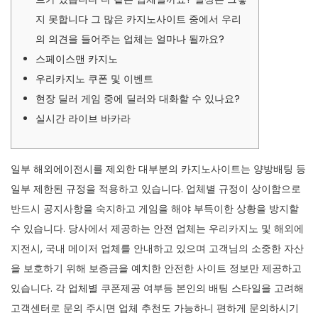
지 못합니다 그 많은 카지노사이트 중에서 우리
의 의견을 들어주는 업체는 얼마나 될까요?
스페이스맨 카지노
우리카지노 쿠폰 및 이벤트
현장 딜러 게임 중에 딜러와 대화할 수 있나요?
실시간 라이브 바카라
일부 해외에이전시를 제외한 대부분의 카지노사이트는 양방배팅 등
일부 제한된 규정을 적용하고 있습니다. 업체별 규정이 상이함으로
반드시 공지사항을 숙지하고 게임을 해야 부득이한 상황을 방지할
수 있습니다. 당사에서 제공하는 안전 업체는 우리카지노 및 해외에
지전시, 국내 메이저 업체를 안내하고 있으며 고객님의 소중한 자산
을 보호하기 위해 보증금을 예치한 안전한 사이트 정보만 제공하고
있습니다. 각 업체별 쿠폰제공 여부등 본인의 배팅 스타일을 고려해
고객센터로 문의 주시면 업체 추천도 가능하니 편하게 문의하시기